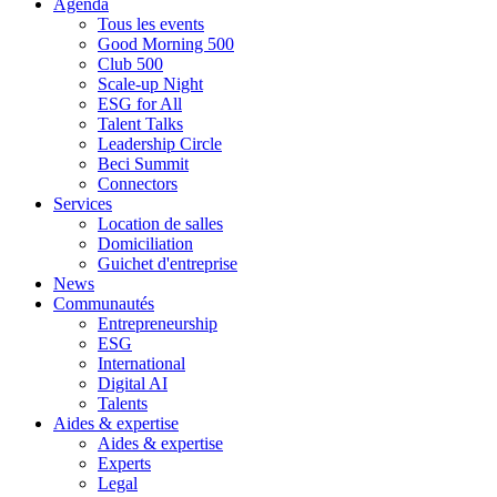
Agenda
Tous les events
Good Morning 500
Club 500
Scale-up Night
ESG for All
Talent Talks
Leadership Circle
Beci Summit
Connectors
Services
Location de salles
Domiciliation
Guichet d'entreprise
News
Communautés
Entrepreneurship
ESG
International
Digital AI
Talents
Aides & expertise
Aides & expertise
Experts
Legal