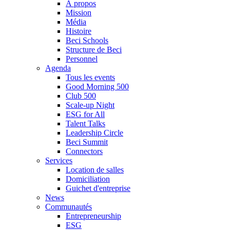
À propos
Mission
Média
Histoire
Beci Schools
Structure de Beci
Personnel
Agenda
Tous les events
Good Morning 500
Club 500
Scale-up Night
ESG for All
Talent Talks
Leadership Circle
Beci Summit
Connectors
Services
Location de salles
Domiciliation
Guichet d'entreprise
News
Communautés
Entrepreneurship
ESG