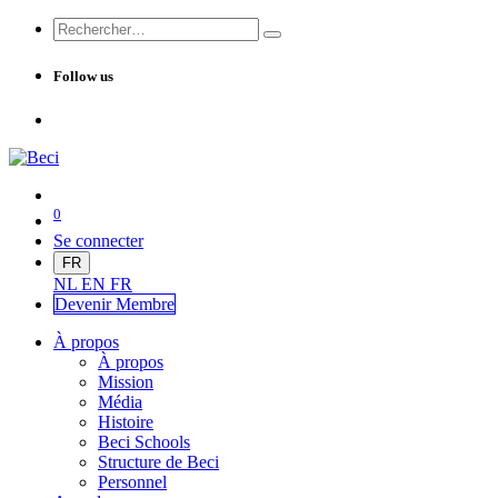
Follow us
0
Se connecter
FR
NL
EN
FR
Devenir Me
mbre
À propos
À propos
Mission
Média
Histoire
Beci Schools
Structure de Beci
Personnel