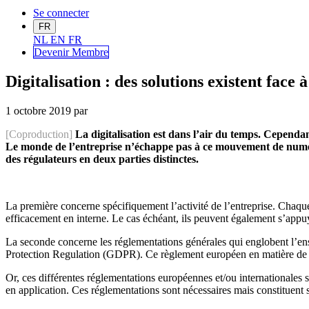
Se connecter
FR
NL
EN
FR
Devenir Me
mbre
Digitalisation : des solutions existent face 
1 octobre 2019
par
[Coproduction]
La digitalisation est dans l’air du temps. Cependa
Le monde de l’entreprise n’échappe pas à ce mouvement de numéris
des régulateurs en deux parties distinctes.
La première concerne spécifiquement l’activité de l’entreprise. Chaque
efficacement en interne. Le cas échéant, ils peuvent également s’appuy
La seconde concerne les réglementations générales qui englobent l’en
Protection Regulation (GDPR). Ce règlement européen en matière de prot
Or, ces différentes réglementations européennes et/ou internationales
en application. Ces réglementations sont nécessaires mais constituent