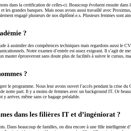
ns dans la certification de celles-ci. Beaucoup évoluent ensuite dans l
 et les grandes banques. Mais nous avons aussi travaillé avec Proximu
ment engagé plusieurs de nos diplômé.e.s. Plusieurs femmes sont ains
cadémie ?
tude à assimiler des compétences techniques mais regardons aussi le CV. 
cationnels. Notre examen d’entrée est assez exigeant. Il s’agit de mesu
master éprouveront sans doute plus de facilités à suivre le cursus, mais 
 hommes ?
égrer le programme. Nous leur avons ouvert l’accès pendant la crise du
notre part. Il y a moins de femmes avec un background IT. Or beaucoup 
t y arriver, même sans ce bagage préalable.
es dans les filières IT et d’ingéniorat ?
 Dans beaucoup de familles, on dira encore à une fille intelligente d’ét