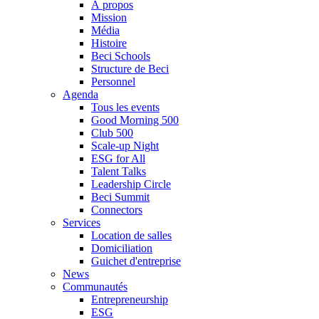
À propos
Mission
Média
Histoire
Beci Schools
Structure de Beci
Personnel
Agenda
Tous les events
Good Morning 500
Club 500
Scale-up Night
ESG for All
Talent Talks
Leadership Circle
Beci Summit
Connectors
Services
Location de salles
Domiciliation
Guichet d'entreprise
News
Communautés
Entrepreneurship
ESG