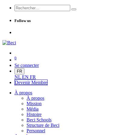
Follow us
0
Se connecter
FR
NL
EN
FR
Devenir Me
mbre
À propos
À propos
Mission
Média
Histoire
Beci Schools
Structure de Beci
Personnel