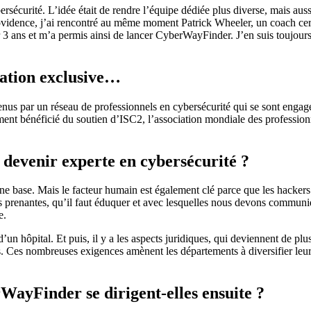
sécurité. L’idée était de rendre l’équipe dédiée plus diverse, mais auss
providence, j’ai rencontré au même moment Patrick Wheeler, un coach ce
 3 ans et m’a permis ainsi de lancer CyberWayFinder. J’en suis toujours
rmation exclusive…
tenus par un réseau de professionnels en cybersécurité qui se sont enga
ement bénéficié du soutien d’ISC2, l’association mondiale des profession
 devenir experte en cybersécurité ?
 base. Mais le facteur humain est également clé parce que les hackers ex
s prenantes, qu’il faut éduquer et avec lesquelles nous devons communique
ée.
ou d’un hôpital. Et puis, il y a les aspects juridiques, qui deviennent d
s. Ces nombreuses exigences amènent les départements à diversifier leurs
WayFinder se dirigent-elles ensuite ?