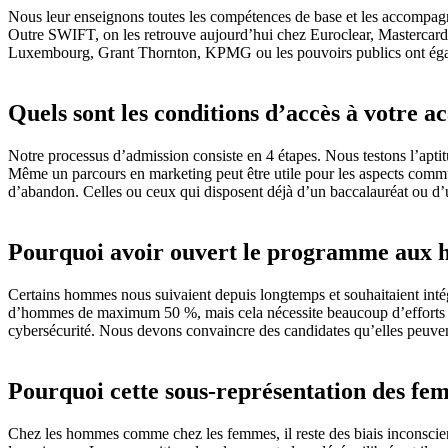
Nous leur enseignons toutes les compétences de base et les accompagno
Outre SWIFT, on les retrouve aujourd’hui chez Euroclear, Mastercard
Luxembourg, Grant Thornton, KPMG ou les pouvoirs publics ont égale
Quels sont les conditions d’accès à votre a
Notre processus d’admission consiste en 4 étapes. Nous testons l’apti
Même un parcours en marketing peut être utile pour les aspects communi
d’abandon. Celles ou ceux qui disposent déjà d’un baccalauréat ou d’un 
Pourquoi avoir ouvert le programme aux
Certains hommes nous suivaient depuis longtemps et souhaitaient int
d’hommes de maximum 50 %, mais cela nécessite beaucoup d’efforts de 
cybersécurité. Nous devons convaincre des candidates qu’elles peuven
Pourquoi cette sous-représentation des femm
Chez les hommes comme chez les femmes, il reste des biais inconscients.