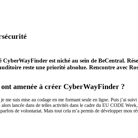
rsécurité
é CyberWayFinder est niché au sein de BeCentral. Rése
l’auditoire reste une priorité absolue. Rencontre avec R
us ont amenée à créer CyberWayFinder ?
e, je me suis mise au codage en me formant seule en ligne. Puis j’ai sui
is alors lancée dans de telles activités dans le cadre du EU CODE Wee
it parfois de volontariat. Mais tout cela m’a permis de développer mon r