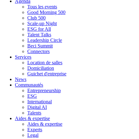
Agenda
Tous les events
Good Morning 500
Club 500
Scale-up Night
ESG for All
Talent Talks
Leadership Circle
Beci Summit
Connectors
Services
Location de salles
Domiciliation
Guichet d'entreprise
News
Communautés
Entrepreneurship
ESG
International
Digital AI
Talents
Aides & expertise
Aides & expertise
Experts
Legal