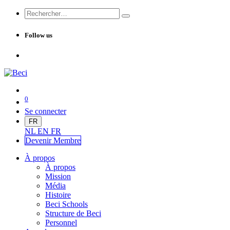
Follow us
0
Se connecter
FR
NL
EN
FR
Devenir Me
mbre
À propos
À propos
Mission
Média
Histoire
Beci Schools
Structure de Beci
Personnel