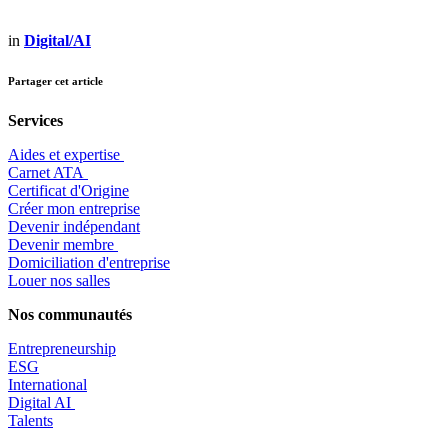
in
Digital/AI
Partager cet article
Services
Aides et expertise
​Carnet ATA
Certificat d'Origine
Créer mon entreprise
Devenir indépendant
Devenir membre
​Domiciliation d'entreprise
Louer nos salles
Nos communautés
Entrepr
eneurship
ESG
International
Digital AI
Talents