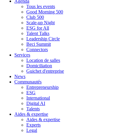
Agenda
Tous les events
Good Morning 500
Club 500
Scale-up Night
ESG for All
Talent Talks
Leadership Circle
Beci Summit
Connectors
Services
Location de salles
Domiciliation
Guichet d'entreprise
News
Communautés
Entrepreneurship
ESG
International
Digital AI
Talents
Aides & expertise
Aides & expertise
Experts
Legal