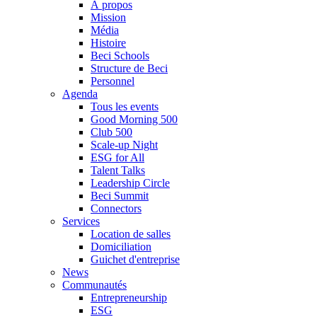
À propos
Mission
Média
Histoire
Beci Schools
Structure de Beci
Personnel
Agenda
Tous les events
Good Morning 500
Club 500
Scale-up Night
ESG for All
Talent Talks
Leadership Circle
Beci Summit
Connectors
Services
Location de salles
Domiciliation
Guichet d'entreprise
News
Communautés
Entrepreneurship
ESG