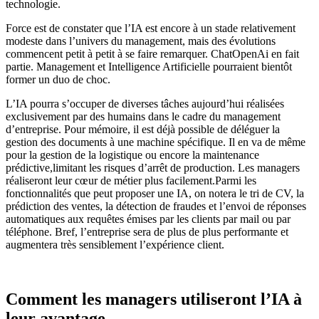
technologie.
Force est de constater que l
’
IA
est encore à un stade
relativement
modeste dans l
’
univers du management, mais
d
es évolutions
commencent petit à petit à se faire remarquer
.
ChatOpenAi
en fait
partie.
Management et Intelligence Artificielle pourraient bientôt
former un duo de choc.
L
’
IA
pourra s
’
occuper de diverses tâches
aujourd
’
hui réalisées
exclusivement par des
humains dans le cadre du management
d
’
entreprise.
Pour mémoire
,
il est déjà possible de déléguer la
gestion des
document
s
à une machine spécifique. Il en
va
de même
pour
la gestion de la logistique ou encore la maintenance
prédictive
,
limitant les risques d
’
arrêt de production.
Les managers
réaliseront leur
cœur
de métier plus facilement.
Parmi les
fonctionnalités que peut proposer une IA, on notera
le tri de CV, la
prédiction des ventes, la détection de fraudes
et l
’
envoi de réponse
s
automatique
s
aux requêtes émises par
les clients par mail ou par
téléphone
. B
ref
,
l
’
entreprise sera
de plus de plus performante et
augmentera très sensiblement
l
’
expérience client.
Comment les managers utiliseront l
’
IA
à
leur avantage