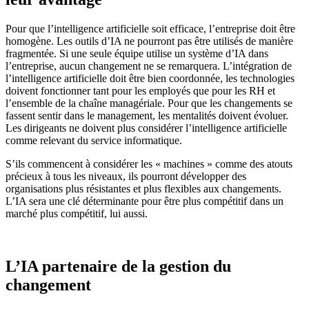
Pour que l
’
intelligence artificielle soit efficace, l
’
entreprise
d
oit
être
homogène. Les outils d
’
IA
ne pourront pas être utilisés de manière
fragmentée.
Si une seule équipe utilise un système d
’
IA dans
l
’
entreprise,
aucun changement ne
se
remarqu
era
. L
’
intégration
de
l
’
intelligence artificielle doit être bien coordonnée, les
technologies
doivent fonctionner
tant
pour les employés
que pour les RH et
l
’
ensemble de la cha
î
ne managériale.
Pour que les changements se
fa
ssent
sentir dans
le
management, les
mentalités doivent évoluer.
L
es
dirigeants ne doivent plus considérer
l
’
intelligence artificielle
comme
relevant
du service informatique.
S
’
ils commencent à considérer les
« machines » comme des atouts
précieux
à tous les niveaux, ils pourront développer
des
organisations plus résistantes et plus
flexibles aux changements.
L
’
IA sera une clé
déterminante pour être plus compétitif dans
un
marché plus compétitif
, lui aussi
.
L’
IA
partenaire de la gestion
du
changement