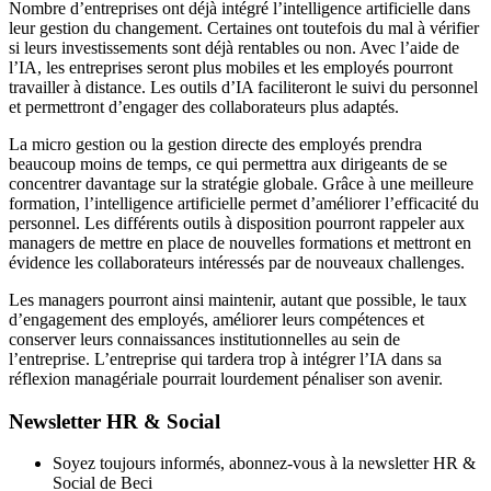
Nombre d
’
entreprises ont déjà intégr
é
l
’
intelligence
artificielle dans
leur gestion du changement.
Certaines ont
toutefois
du mal à
vérifier
si leurs investissements sont déjà rentables ou non.
Avec l
’
aide de
l
’
IA
,
les entreprises seront plus mobiles et
les employés pourront
travailler à distance. Les outils d
’
IA
faciliter
ont le
suivi
du personnel
et
permettr
ont
d
’
engager des
collaborateur
s
plus adaptés.
La micro gestion ou la gestion directe des employés prendra
beaucoup moins de temps, ce qui
permettra aux dirigeants de se
concentrer
davantage
sur la
stratégie globale.
Grâce à une meilleure
formation, l
’
intelligence
artificielle permet d
’
améliorer l
’
efficacité du
personnel. Les
différents outils à disposition pourront rappeler aux
managers
de
mettre en place de nouvelles formations et mettr
ont
en
évidence les collaborateurs intéressés
par
de
nouveaux challenges.
L
es managers pourront
ainsi
maintenir,
autant que possible, le taux
d
’
engagement des employés,
améliorer leurs compétences et
conserver leurs connaissances
institutionnelles au sein de
l
’
entreprise.
L
’
entreprise qui tardera trop à intégrer l
’
IA
dans sa
réflexion
m
anagériale pourrait lourdement pénaliser son avenir.
Newsletter HR & Social
Soyez toujours informés, abonnez-vous à la newsletter HR &
Social de Beci