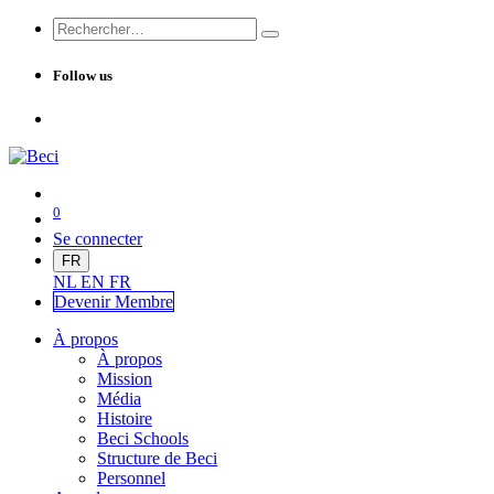
Follow us
0
Se connecter
FR
NL
EN
FR
Devenir Me
mbre
À propos
À propos
Mission
Média
Histoire
Beci Schools
Structure de Beci
Personnel