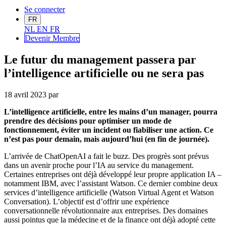
Se connecter
FR
NL
EN
FR
Devenir Me
mbre
Le futur du management passera par
l’intelligence artificielle ou ne sera pas
18 avril 2023
par
L
’
intelligence artificielle, entre les mains d
’
un manager, pourra
prendre des décisions
pour
optimiser
un mode de
fonctionnement, éviter un incident ou fiabiliser une action
. C
e
n
’
est pas pour demain
,
mais
aujourd
’
hui
(
en fin de journée
)
.
L
’
arrivée de
ChatOpenA
I
a fait le
b
uzz.
D
es progrès sont prévus
dans un
avenir proche pour l
’
I
A
au service du m
anagement.
Certaines entreprises ont déjà développé leur propre
application
IA
–
notamment
IBM, avec l
’
assistant Watson.
Ce dernier combine deux
services d
’
intelligence artificielle
(Watson Virtual Agent et Watson
Conversation). L
’
objectif est
d
’
offrir une expérience
conversationnelle révolutionnaire aux
entreprises. Des domaines
aussi pointus que la médecine et
de la finance ont déjà adopté cette