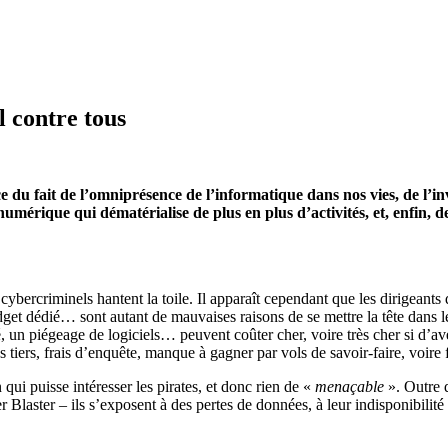
l contre tous
 du fait de l’omniprésence de l’informatique dans nos vies, de l’inv
umérique qui dématérialise de plus en plus d’activités, et, enfin, d
bercriminels hantent la toile. Il apparaît cependant que les dirigeants
t dédié… sont autant de mauvaises raisons de se mettre la tête dans le sa
 un piégeage de logiciels… peuvent coûter cher, voire très cher si d’avent
iers, frais d’enquête, manque à gagner par vols de savoir-faire, voire 
 qui puisse intéresser les pirates, et donc rien de «
menaçable
». Outre q
er Blaster – ils s’exposent à des pertes de données, à leur indisponibilité