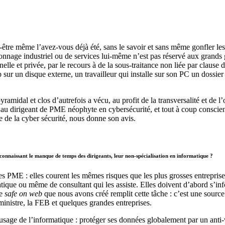
t-être même l’avez-vous déjà été, sans le savoir et sans même gonfler le
pionnage industriel ou de services lui-même n’est pas réservé aux grands 
lle et privée, par le recours à de la sous-traitance non liée par clause 
-up sur un disque externe, un travailleur qui installe sur son PC un dossi
amidal et clos d’autrefois a vécu, au profit de la transversalité et de l
 au dirigeant de PME néophyte en cybersécurité, et tout à coup conscien
de la cyber sécurité, nous donne son avis.
connaissant le manque de temps des dirigeants, leur non-spécialisation en informatique ?
les PME : elles courent les mêmes risques que les plus grosses entreprises
tique ou même de consultant qui les assiste. Elles doivent d’abord s’in
e
safe
on web
que nous avons créé remplit cette tâche : c’est une source
ministre, la FEB et quelques grandes entreprises.
 usage de l’informatique : protéger ses données globalement par un anti-v