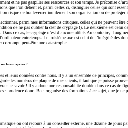
ment et ne pas gaspiller ses ressources et son temps. Je préconise d’artic
ions que l’on détient et, parmi celles-ci, distinguer celles qui sont essent
n et on risque de bouleverser inutilement son organisation ou de protége
sélectionner, parmi mes informations critiques, celles qui ne peuvent être
ition de ne pas oublier la clef de cryptage !). Le deuxième est celui de
n. Dans ce cas, le cryptage n’est d’aucune utilité. Au contraire, il augme
s d’ordinateur entretemps. Le troisième axe est celui de l’intégrité des 
ier corrompu peut-être une catastrophe.
sur les entreprises ?
res et leurs données contre nous. Il y a un ensemble de principes, com
garde les numéros de plaque de mes clients, il faut que je puisse prouver 
vrais le savoir ! Il y a donc une responsabilité double dans ce cas de fig
ndes : prudence donc. Beci organise des formations à ce sujet, que je ne p
atique ou ont recours à un conseiller externe, une dizaine de jours par 