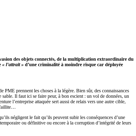
asion des objets connectés, de la multiplication extraordinaire du
e
« l’attrait »
d’une criminalité à moindre risque car déployée
 de PME prennent les choses à la légère. Bien sûr, des connaissances
ble. Il faut ici se faire peur, à bon escient : un vol de données, un
ure l’entreprise attaquée sert aussi de relais vers une autre cible,
faillite…
u’ils négligent le fait qu’ils peuvent subir les conséquences d’une
 temporaire ou définitive ou encore à la corruption d’intégrité de leurs