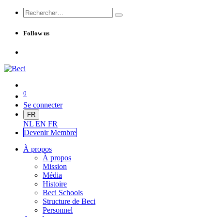
Follow us
0
Se connecter
FR
NL
EN
FR
Devenir Me
mbre
À propos
À propos
Mission
Média
Histoire
Beci Schools
Structure de Beci
Personnel