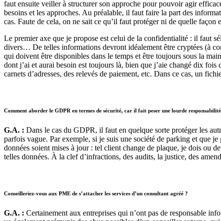
faut ensuite veiller à structurer son approche pour pouvoir agir efficace
besoins et les approches. Au préalable, il faut faire la part des informat
cas. Faute de cela, on ne sait ce qu’il faut protéger ni de quelle faço
Le premier axe que je propose est celui de la confidentialité : il faut 
divers… De telles informations devront idéalement être cryptées (à cond
qui doivent être disponibles dans le temps et être toujours sous la mai
dont j’ai et aurai besoin est toujours là, bien que j’aie changé dix foi
carnets d’adresses, des relevés de paiement, etc. Dans ce cas, un fich
Comment aborder le GDPR en termes de sécurité, car il fait peser une lourde responsabilité 
G.A. :
Dans le cas du GDPR, il faut en quelque sorte protéger les aut
parfois vague. Par exemple, si je suis une société de parking et que je 
données soient mises à jour : tel client change de plaque, je dois ou de
telles données. À la clef d’infractions, des audits, la justice, des ame
Conseilleriez-vous aux PME de s’attacher les services d’un consultant agréé ?
G.A. :
Certainement aux entreprises qui n’ont pas de responsable inform