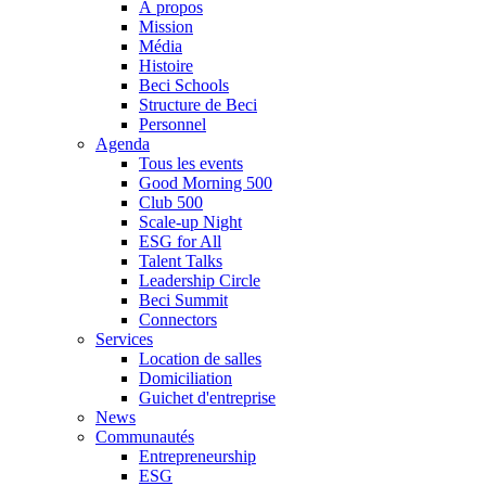
À propos
Mission
Média
Histoire
Beci Schools
Structure de Beci
Personnel
Agenda
Tous les events
Good Morning 500
Club 500
Scale-up Night
ESG for All
Talent Talks
Leadership Circle
Beci Summit
Connectors
Services
Location de salles
Domiciliation
Guichet d'entreprise
News
Communautés
Entrepreneurship
ESG