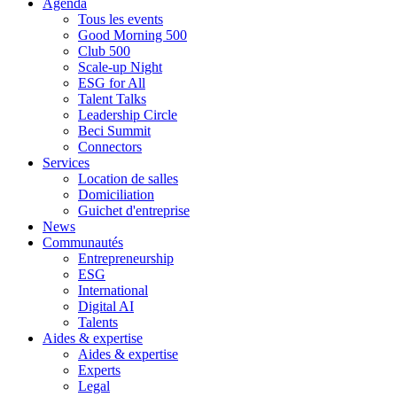
Agenda
Tous les events
Good Morning 500
Club 500
Scale-up Night
ESG for All
Talent Talks
Leadership Circle
Beci Summit
Connectors
Services
Location de salles
Domiciliation
Guichet d'entreprise
News
Communautés
Entrepreneurship
ESG
International
Digital AI
Talents
Aides & expertise
Aides & expertise
Experts
Legal