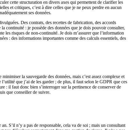
uler cette structuration en divers axes qui permettent de clarifier les
ielles et critiques, c’est à dire celles que je ne peux perdre en aucun
r inadéquatement ses données.
 divulguées. Des contrats, des recettes de fabrication, des accords
 la continuité : je possède des données que je dois pouvoir consulter,
nte les risques de non-continuité. Je dois m’assurer que l’information
données : des informations importantes comme des calculs essentiels, des
me minimiser la sauvegarde des données, mais c’est assez complexe et
l’utilité que j’ai de les garder ; de plus, il faut selon le GDPR que ces
ure : il faut donc bien s’interroger sur la pertinence de conserver de
uis que conseiller de suivre.
an. S’il n’y a pas de responsable, cela va de soi ; mais un consultant