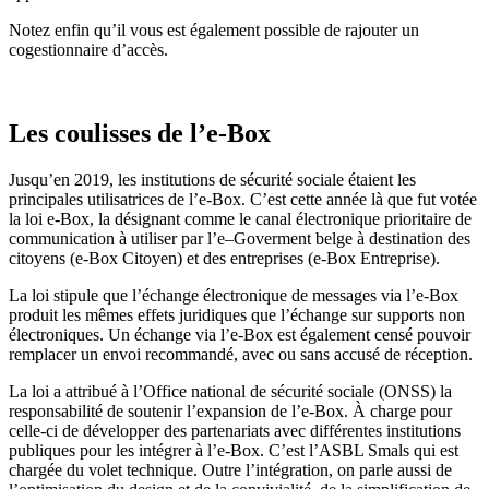
Notez enfin qu’il vous est également possible de rajouter un
cogestionnaire d’accès.
Les coulisses de l’e-Box
Jusqu’en 2019, les institutions de sécurité sociale
étaient les
principales utilisatrices de l’e-Box. C’est cette année là que fut votée
l
a loi e-Box
, la
désign
ant
comme
le
canal électronique
prioritaire
de
communication à utiliser par l’e
–
Goverment
belge
à destination
des
c
itoyens (e-Box Citoyen)
et des
entreprises (e-Box Entreprise).
L
a loi
stipule que
l’échange électronique de messages via l’e-Box
produit les mêmes effets juridiques que l’échange sur supports non
électroniques. Un échange via l’e-Box est également censé pouvoir
remplacer un envoi recommandé, avec ou sans accusé de réception.
L
a loi
a attribué
à l’Office national de sécurité sociale (ONSS) la
responsabilité de soutenir l’expansion de
l’e-Box
.
À
charge pour
celle-ci de
développe
r
des partenariats avec différentes institutions
publiques pour les intégrer à l’e-Box.
C’est l’ASBL Smals qui est
chargée du volet technique. Outre l’intégration, on parle aussi de