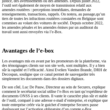
justice, des avertissements ou des amendes.
D
epuis juillet 2022,
l’outil sert
également
de moyen de transmission
relati
f
aux
amendes
routières : perceptions immédiates, demandes de
renseignements, transactions, rappels
.
On notera, au passage,
qu’un
tiers de toutes les infractions routières constatées en Belgique sont
commises au volant des voitures de société
.
Depuis
o
ctobre
2022
,
les amendes pénales et les amendes émises par un auditorat du
travail
sont aussi envoyées via l’e-Box.
Avantages de l’e-box
Les avantages mis en avant
par les promoteurs de la plateforme
,
via
des témoignages clients
sur son site web,
sont multiples.
Il y a bien
sûr
la rapidité et l’efficacité. Ainsi
Evelien Vanden Brande, DRH de
Decospan, souligne que ce canal permet de sauvegarder très
simplement les documents dans des dossiers digitaux.
De son côté,
Luc De Pau
w
, Directeur au sein de Securex, explique
comment le secrétariat social util
is
e l’e-Box en tant qu’expéditeur de
documents ONSS à ses clients. Il vante le caractère plus sûr et stable
de
l’outil
, comparé à une adresse e-mail d’entreprise, et explique que
tout
e
entreprise créée via le guichet d’entreprise Securex passe
dorénavant
par l’activation obligatoire d’un compte e-Box.