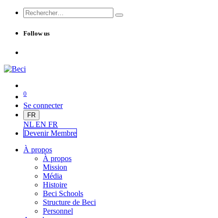
Follow us
0
Se connecter
FR
NL
EN
FR
Devenir Me
mbre
À propos
À propos
Mission
Média
Histoire
Beci Schools
Structure de Beci
Personnel