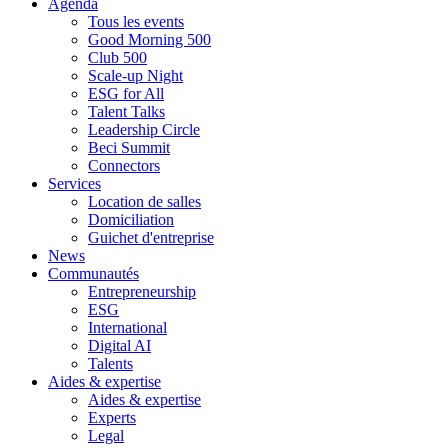
Agenda
Tous les events
Good Morning 500
Club 500
Scale-up Night
ESG for All
Talent Talks
Leadership Circle
Beci Summit
Connectors
Services
Location de salles
Domiciliation
Guichet d'entreprise
News
Communautés
Entrepreneurship
ESG
International
Digital AI
Talents
Aides & expertise
Aides & expertise
Experts
Legal