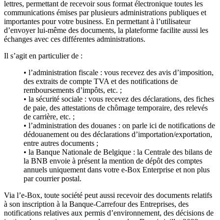
lettres, permettant de
recevoir
sous format électronique
toutes les
communications
émis
es
par
plusieurs
administrations
publiques et
important
e
s pour votre business.
En permettant
à l’utilisateur
d’envoyer
lui
-même
des documents
,
la plateforme facilite
aussi
les
échanges avec ces différentes administrations.
Il s’agit en particulier de :
•
l’administration fiscale : vous recevez des avis d’imposition,
des extraits de compte
TVA
et des notifications de
remboursements d’impôts, etc
.
;
•
la sécurité sociale : vous recevez des déclarations, des fiches
de paie, des attestations de chômage temporaire, des relevés
de carrière, etc.
;
•
l’administration des douanes : on parle ici de notifications de
dédouanement ou des déclarations d’importation/exportation,
entre autres documents
;
•
l
a Banque Nationale de Belgique : la Centrale des bilans de
la BNB envoie à présent la mention de dépôt des comptes
annuels uniquement dans votre e-Box Enterprise et non plus
par courrier postal
.
Via l’e-Box, t
oute société peut aussi recevoir des documents relatifs
à son inscription à la Banque-Carrefour des Entreprises, des
notifications relatives aux permis d’environnement, des décisions de