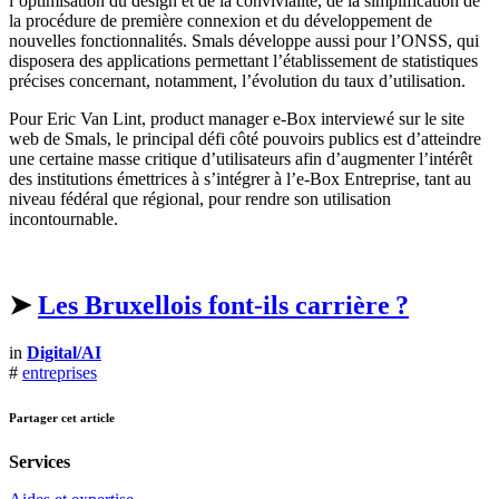
l
’optimis
ation
du
design et
de
la convivialité
, de la
simplification de
la procédure de première connexion
et du développement de
nouvelles fonctionnalités. Smals développe aussi pour l
’ONSS
, qui
disposera des applications permettant l’
é
tablissement de statistiques
précises concernant, notamment, l’évolution du taux d’utilisation.
Pour Eric Van Lint, product
manager e-Box interviewé sur le site
web de Smals, le principal défi côté pouvoirs publics est d’atteindre
une certaine masse critique d’utilisateurs afin d’augmenter l’intérêt
des institutions émettrices à s’intégrer à l’e-Box Entreprise
,
tant au
niveau fédéral que régional, pour rendre son utilisation
incontournable.
➤
Les Bruxellois font-ils carrière ?
in
Digital/AI
#
entreprises
Partager cet article
Services