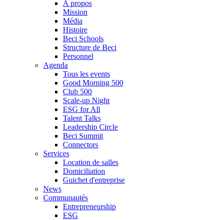
À propos
Mission
Média
Histoire
Beci Schools
Structure de Beci
Personnel
Agenda
Tous les events
Good Morning 500
Club 500
Scale-up Night
ESG for All
Talent Talks
Leadership Circle
Beci Summit
Connectors
Services
Location de salles
Domiciliation
Guichet d'entreprise
News
Communautés
Entrepreneurship
ESG