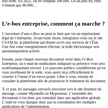
leur boîte. En 2022, on en comptait 168.000. Un an plus tôt, elles
n’étaient que 80
.
000
…
L’e-box entreprise, comment
ça marche
?
L’ouverture d’une e-Box ne peut se faire que via un représentant
légal de l’entreprise.
Avant toute chose,
enregistre
z-vous
sur le site
CSAM.be, la plateforme qui donne accès aux services de l’
É
tat
.
Une fois
votre
enregistrement
effectué
, la boîte électronique
sera
automatiquement activée.
Ensuite, pour chaque
nouveau document
versé
dans l’e-Box
Enterprise
, un e-mail de notification indiquant sa présence
vous
sera
systématiquement
envoyé.
Les pouvoirs publics considèreront qu’en
vous avertissant de la sorte, vous aurez reçu officiellement le
courrier à l’instar d’un envoi postal. Libre à vous,
ensuite de
consulter
la plateforme
afin de poursuivre le traitement d
u document
.
À
ce jour, les messages envoyés renvoient vers le site émetteur du
message, comme Myminfin ou Mypension. L’ensemble des
documents n
’est
donc pas centralisé dans une application globale.
L’outil ne vous épargne donc pas la consultation des multiples
applications de l’administration.