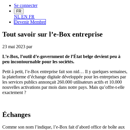
Se connecter
FR
NL
EN
FR
Devenir Me
mbre
Tout savoir sur l’e-Box entreprise
23 mai 2023
par
L’e-Box, l’outil d’e-
government
de l’
État
belge devient peu à
peu incontournable pour les sociétés
.
Petit à petit, l’e-Box entreprise fait son nid… Il y quelques semaines,
la plateforme
d’échange
digitale
développée
pour les entreprises
par
les services publics annonçait 260.000 utilisateurs actifs et 10
.
000
nouvelles activation
s
par mois
dans notre pays
. Mais
qu’offre
-t-elle
exactement ?
É
changes
Comme son nom l’indique,
l’e-Box
fait d’abord office de bo
î
te aux