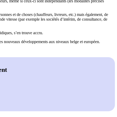
illeurs, même si ceux-ci sont indépendants (les modalités précises
rsonnes et de choses (chauffeurs, livreurs, etc.) mais également, de
e vitesse (par exemple les sociétés d’intérim, de consultance, de
idiques, s’en trouve accru.
 à ces nouveaux développements aux niveaux belge et européen.
ent