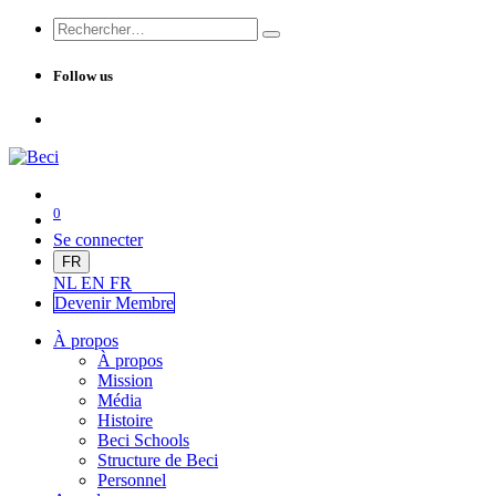
Follow us
0
Se connecter
FR
NL
EN
FR
Devenir Me
mbre
À propos
À propos
Mission
Média
Histoire
Beci Schools
Structure de Beci
Personnel