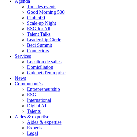
Agenda
Tous les events
Good Morning 500
Club 500
Scale-up Night
ESG for All
Talent Talks
Leadership Circle
Beci Summit
Connectors
Services
Location de salles
Domiciliation
Guichet d'entreprise
News
Communautés
Entrepreneurship
ESG
International
Digital AI
Talents
Aides & expertise
Aides & expertise
Experts
Legal