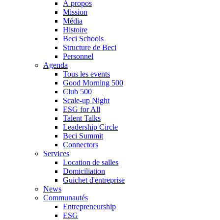
À propos
Mission
Média
Histoire
Beci Schools
Structure de Beci
Personnel
Agenda
Tous les events
Good Morning 500
Club 500
Scale-up Night
ESG for All
Talent Talks
Leadership Circle
Beci Summit
Connectors
Services
Location de salles
Domiciliation
Guichet d'entreprise
News
Communautés
Entrepreneurship
ESG