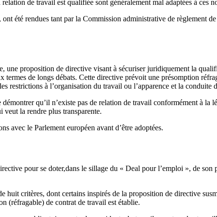
a relation de travail est qualifiée sont généralement mal adaptées à ces n
nt été rendues tant par la Commission administrative de règlement de la 
une proposition de directive visant à sécuriser juridiquement la qualific
x termes de longs débats. Cette directive prévoit une présomption réfragab
es restrictions à l’organisation du travail ou l’apparence et la conduite d
 démontrer qu’il n’existe pas de relation de travail conformément à la lé
 veut la rendre plus transparente.
ions avec le Parlement européen avant d’être adoptées.
directive pour se doter,dans le sillage du « Deal pour l’emploi », de so
uit critères, dont certains inspirés de la proposition de directive susme
n (réfragable) de contrat de travail est établie.