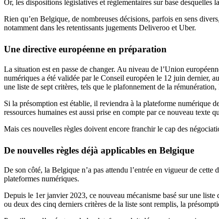
Or, les dispositions législatives et réglementaires sur base desquelles l
Rien qu’en Belgique, de nombreuses décisions, parfois en sens divers, o
notamment dans les retentissants jugements Deliveroo et Uber.
Une directive européenne en préparation
La situation est en passe de changer. Au niveau de l’Union européenne, 
numériques a été validée par le Conseil européen le 12 juin dernier, au
une liste de sept critères, tels que le plafonnement de la rémunération, l
Si la présomption est établie, il reviendra à la plateforme numérique de
ressources humaines est aussi prise en compte par ce nouveau texte qui
Mais ces nouvelles règles doivent encore franchir le cap des négociat
De nouvelles règles déjà applicables en Belgique
De son côté, la Belgique n’a pas attendu l’entrée en vigueur de cette 
plateformes numériques.
Depuis le 1
er
janvier 2023, ce nouveau mécanisme basé sur une liste de h
ou deux des cinq derniers critères de la liste sont remplis, la présomptio