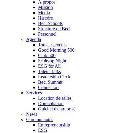
À propos
Mission
Média
Histoire
Beci Schools
Structure de Beci
Personnel
Agenda
Tous les events
Good Morning 500
Club 500
Scale-up Night
ESG for All
Talent Talks
Leadership Circle
Beci Summit
Connectors
Services
Location de salles
Domiciliation
Guichet d'entreprise
News
Communautés
Entrepreneurship
ESG