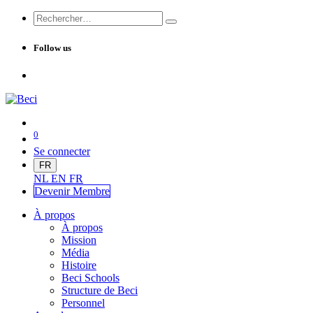
Follow us
0
Se connecter
FR
NL
EN
FR
Devenir Me
mbre
À propos
À propos
Mission
Média
Histoire
Beci Schools
Structure de Beci
Personnel