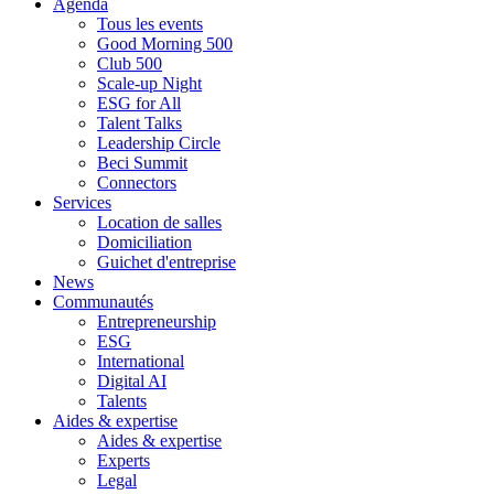
Agenda
Tous les events
Good Morning 500
Club 500
Scale-up Night
ESG for All
Talent Talks
Leadership Circle
Beci Summit
Connectors
Services
Location de salles
Domiciliation
Guichet d'entreprise
News
Communautés
Entrepreneurship
ESG
International
Digital AI
Talents
Aides & expertise
Aides & expertise
Experts
Legal