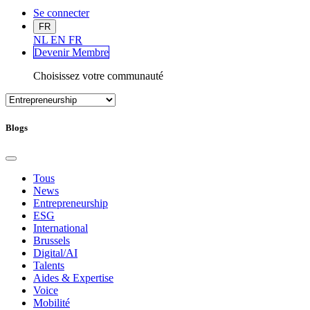
Se connecter
FR
NL
EN
FR
Devenir Me
mbre
Choisissez votre communauté
Blogs
Tous
News
Entrepreneurship
ESG
International
Brussels
Digital/AI
Talents
Aides & Expertise
Voice
Mobilité