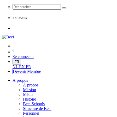
Follow us
0
Se connecter
FR
NL
EN
FR
Devenir Me
mbre
À propos
À propos
Mission
Média
Histoire
Beci Schools
Structure de Beci
Personnel