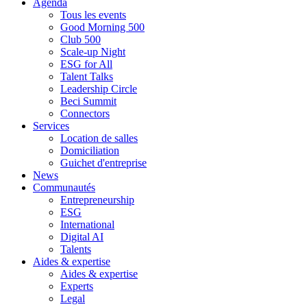
Agenda
Tous les events
Good Morning 500
Club 500
Scale-up Night
ESG for All
Talent Talks
Leadership Circle
Beci Summit
Connectors
Services
Location de salles
Domiciliation
Guichet d'entreprise
News
Communautés
Entrepreneurship
ESG
International
Digital AI
Talents
Aides & expertise
Aides & expertise
Experts
Legal