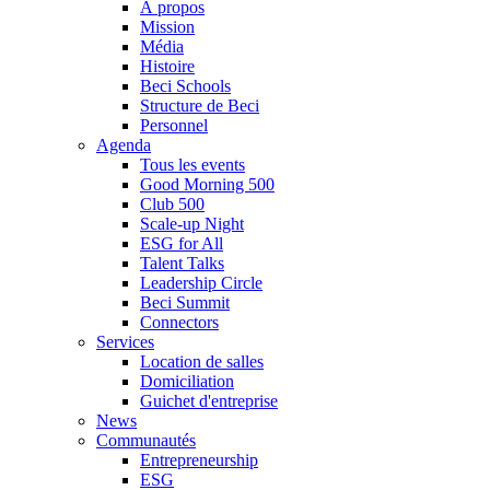
À propos
Mission
Média
Histoire
Beci Schools
Structure de Beci
Personnel
Agenda
Tous les events
Good Morning 500
Club 500
Scale-up Night
ESG for All
Talent Talks
Leadership Circle
Beci Summit
Connectors
Services
Location de salles
Domiciliation
Guichet d'entreprise
News
Communautés
Entrepreneurship
ESG