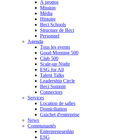
À propos
Mission
Média
Histoire
Beci Schools
Structure de Beci
Personnel
Agenda
Tous les events
Good Morning 500
Club 500
Scale-up Night
ESG for All
Talent Talks
Leadership Circle
Beci Summit
Connectors
Services
Location de salles
Domiciliation
Guichet d'entreprise
News
Communautés
Entrepreneurship
ESG