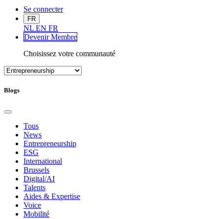
Se connecter
FR
NL
EN
FR
Devenir Me
mbre
Choisissez votre communauté
Blogs
Tous
News
Entrepreneurship
ESG
International
Brussels
Digital/AI
Talents
Aides & Expertise
Voice
Mobilité