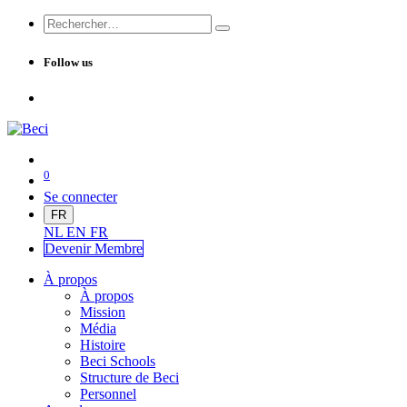
Follow us
0
Se connecter
FR
NL
EN
FR
Devenir Me
mbre
À propos
À propos
Mission
Média
Histoire
Beci Schools
Structure de Beci
Personnel