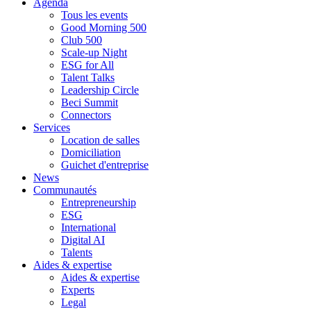
Agenda
Tous les events
Good Morning 500
Club 500
Scale-up Night
ESG for All
Talent Talks
Leadership Circle
Beci Summit
Connectors
Services
Location de salles
Domiciliation
Guichet d'entreprise
News
Communautés
Entrepreneurship
ESG
International
Digital AI
Talents
Aides & expertise
Aides & expertise
Experts
Legal