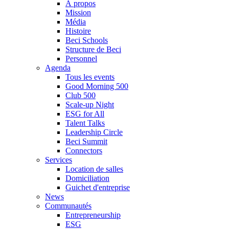
À propos
Mission
Média
Histoire
Beci Schools
Structure de Beci
Personnel
Agenda
Tous les events
Good Morning 500
Club 500
Scale-up Night
ESG for All
Talent Talks
Leadership Circle
Beci Summit
Connectors
Services
Location de salles
Domiciliation
Guichet d'entreprise
News
Communautés
Entrepreneurship
ESG