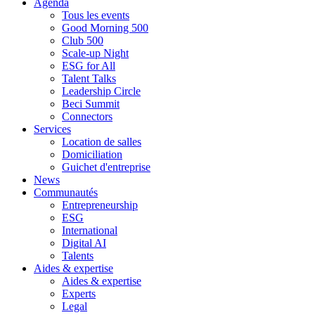
Agenda
Tous les events
Good Morning 500
Club 500
Scale-up Night
ESG for All
Talent Talks
Leadership Circle
Beci Summit
Connectors
Services
Location de salles
Domiciliation
Guichet d'entreprise
News
Communautés
Entrepreneurship
ESG
International
Digital AI
Talents
Aides & expertise
Aides & expertise
Experts
Legal