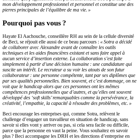
mon développement professionnel et personnel et constitue une des
pierres principales de l’équilibre de ma vie
.
»
Pourquoi pas vous ?
Hayate E
l
A
achouche
,
conseillère RH au sein de la cellule diversité
de
Beci
, se réjouit elle aussi d
e ce
beau parcours
:
«
S
otra
a décidé
de
collaborer avec
Alexandre
avant de connaître les outils
techniques
et
les aides financières
existant et sans faire
appel à
aucun service d’insertion externe. La collaboration s’est faite
simplement à partir d’une décision humaine : une candidature
qui
suscit
e un
intérêt.
Le recruteur a su voir les
atouts
de son futur
collaborateur : une personne compétente
, tant
par ses diplômes
que
par
ses qualités
personnelles
. Bien souvent, et c’est dommage, on ne
voit que le handicap alors que ces personnes ont
l
es
mêmes
compétences professionnelles
que d’autres, et qu’elles
ont souvent
développé des
‘
soft
skills
’
remarquables comme la persévérance, la
créativité, l’empathie, la capacité à résoudre des problèmes, etc. »
Beci
encourage les entreprises qui, comme
S
otra
, relèvent le
challenge
d’engager un travailleur en situation de handicap
, sans
savoir si elles vont y arriver ou pas, si
cela sera facile ou difficile
,
parce que la personne en vaut la peine.
Vous souhaitez en savoir
plus ?
Beci
accompagn
e
les DRH et les directions d’entreprise en