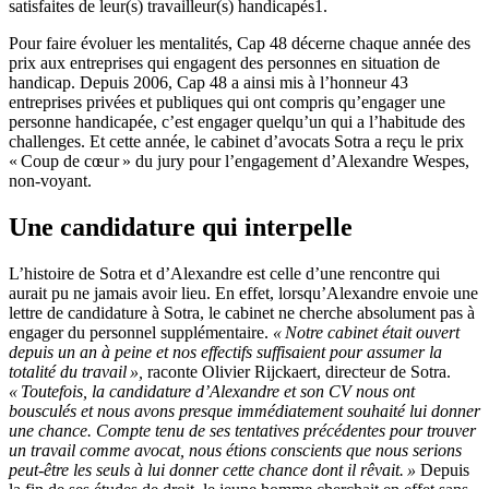
satisfait
es
de leur(s) travailleur
(
s
)
handicap
és
1
.
Pour faire évoluer les mentalités, Cap 48 décerne chaque année des
prix aux entreprises qui engagent des personnes en situation de
handicap.
Depuis 2006, C
ap
48 a
ainsi
mis à l’honneur 43
entreprises privées et publiques qui ont compris qu’engager une
personne handicapée, c’est engager quelqu’un qui a l’habitude des
challenges.
Et cette année, le cabinet d’avocats
S
otra
a reçu le prix
«
C
oup de cœur » du jury pour
l’engagement d’
Alexandre
Wespes
,
non-voyant.
Une candidature qui interpelle
L’histoire de
S
otra
et d’Alexandre est
celle
d’une rencontre qui
aurait pu ne jamais avoir lieu. En effet, lorsqu’Alexandre envoie une
lettre de candidature à Sotra,
le cabinet
ne cherche absolument pas
à
engager du personnel
supplémentaire
.
« Notre cabinet était ouvert
depuis un an à peine et
nos effectifs suffisa
ien
t pour assumer l
a
totalité du
travail
»,
raconte
Olivier
Rijckaert
, directeur de
S
otra
.
« Toutefois, l
a candidature d’Alexandre et son CV nous ont
bousculés
et nous avons
presque
immédiatement
souhaité lui donner
une chance.
Compte
tenu de
ses tentatives
précédentes
pour trouver
un travail comme avocat, nous étions conscients que nous
serions
peut-être
les
seuls à
lui donner
cette
chance dont il
rêvait
.
»
Depuis