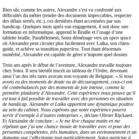
Bien sûr,
comme l
es autres
, Alexandre s’est vu confronté aux
difficultés
du
métier
(rendre des documents impeccables, respecter
des d
élais serrés,
etc
.
)
, ces dernières étant accentuées par son
handicap. Quelques mois après son engagement,
il
suit
donc
une
formation en informatique
,
apprend le
Braille
et l’usage
d’
une
tablette braille
.
Parallèlement
,
Sotra
déménage vers un
open
space
où Ale
xandre peut circuler plus facilement avec
La
ï
ka
,
son chien-
guide
,
et achève sa transition
paperless
. Tout
étant désormais
numérisé
,
Alexandre est
capable de
gérer
n’importe quel dossier.
Trois
ans après le début de l’aventure, Alexandre travaille toujours
chez
S
otra
. Il
sera bientôt inscrit au tableau de l’Ordre, devenant
ainsi l’un des très rares avocats non-voyants de Belgique.
« Si nous
avons eu
des moments de doute ou de
découragement
,
ceux-ci ont
été contrebalancés
par des moments de joie
intense, comme la
première
plaidoirie d’Alexandre
. Cette expérience nous prouve qu’il
est tout à fait possible de travailler avec des personnes en situation
de handicap.
Alexandre et
La
ï
ka
apportent une dynamique positive
au sein du cabinet
. Nous espérons que notre expérience pourra
servir d’exemple à d’autres entreprises
»
,
déclare Olivier Rijckaert
.
Et Alexandre de conclure :
« Je me lève chaque matin en me
répétant que j’ai une chance inouïe de travailler avec et pour des
personnes compétentes, très humaines, dans un environnement et un
domaine que j’affectionne tout particulièrement.
S
otra
participe
a