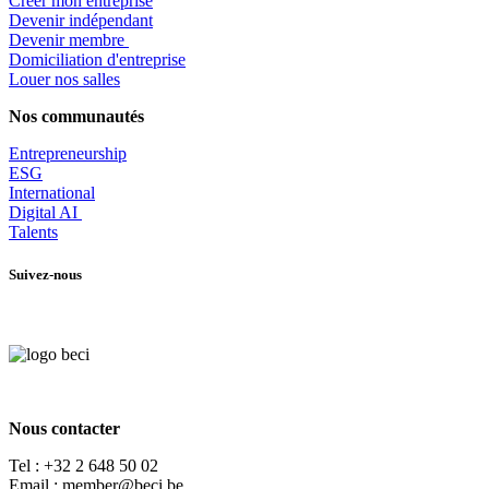
Créer mon entreprise
Devenir indépendant
Devenir membre
​Domiciliation d'entreprise
Louer nos salles
Nos communautés
Entrepr
eneurship
ESG
International
Digital AI
Talents
Suivez-nous
Nous contacter
Tel :
+32 2 648 50 02​
​​Email : member@beci.be