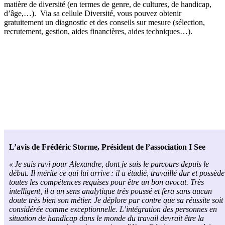
matière de diversité (en termes de genre, de cultures, d
e
handicap,
d’âge,…
).
Via
sa
cellule
D
iversité, vous pouvez obtenir
gratuitement u
n diagnostic et des conseils sur mesure (sélection,
recrutement, gestion, aides financières, aides techniques…)
.
L’avis de Frédéric
Storme
, Président de l’association I
See
«
Je suis ravi pour Alexandre
,
dont je suis le parcours depuis le
début.
Il
mérite ce qui lui arrive : il a étudié, travaillé dur et
possède
toutes les compétences requises pour être un bon avocat. Très
intelligent, il a un sens analytique très poussé et fera sans aucun
doute très bien son métier. Je déplore
par contre
que sa réussite soit
considérée comme exceptionnelle. L’intégration des personnes en
situation de handicap dans le monde du travail devrait être la