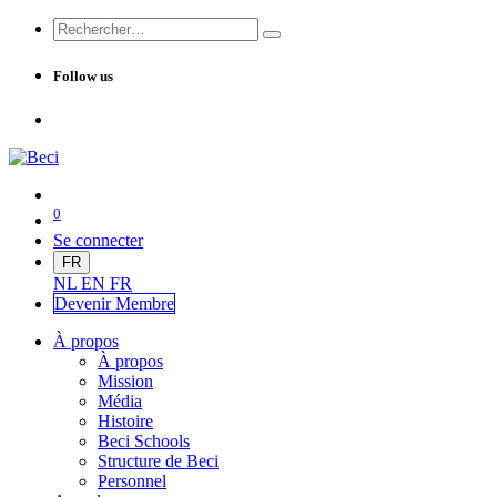
Follow us
0
Se connecter
FR
NL
EN
FR
Devenir Me
mbre
À propos
À propos
Mission
Média
Histoire
Beci Schools
Structure de Beci
Personnel