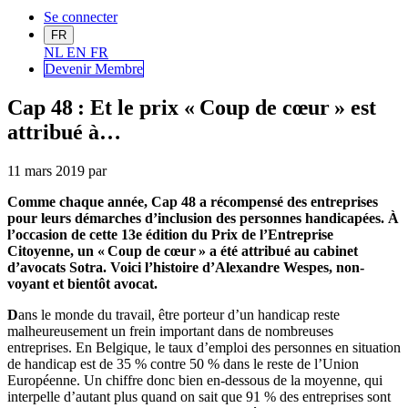
Se connecter
FR
NL
EN
FR
Devenir Me
mbre
Cap 48 : Et le prix « Coup de cœur » est
attribué à…
11 mars 2019
par
Comme chaque année,
C
ap
48 a récompensé des entreprises
pour leurs démarches d’inclusion des personnes handicapées.
À
l’occasion de cette 13
e
édition du Prix de l’Entreprise
Citoyenne, un « Coup de cœur » a été attribué au cabinet
d’avocats
S
otra
.
Voici l’histoire d’Alexandre
Wespes
,
non-
voyant
et bientôt avocat
.
D
ans le monde du travail,
être porteur d’
un handicap
r
est
e
malheureusement
un frein important
dans
de nombreuses
entreprises
. En Belgique, le taux d’emploi des personnes en situation
de handicap est de 35 % contre 50 % dans le reste de l’Union
Européenne. Un chiffre donc bien en-dessous de la moyenne
,
qui
interpelle d’autant plus quand on sait que 91 % des entreprises sont