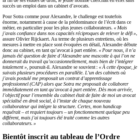
la fin de ses
études
de droit,
le jeune homme cherch
ait
en effet sans
succès un
emploi dans
un
cabinet d’avocats.
Pour
Sotra
comme pour Alexandre, le challenge
est
toutefois
énorme, notamment à cause de la prédominance
de l’
écrit
dans
ce
métier
, en particulier pour les plus jeunes collaborateurs.
«
Mais
j’avais
confiance dans nos
capacités
réciproques
de relever le
défi »
,
assure Olivier Rijckaert.
Au terme de plusieurs entretiens, où les
mesures à mettre en place sont évoqué
e
s en détail, Alexandre débute
donc au cabinet
,
en tant qu’avocat à part entière.
« Pour nous, il n’a
jamais été question de faire d’Alexandre une mascotte à qui l’on ne
donnerait du travail qu’occasionnellement, mais bien de l’intégrer
totalement
»,
poursuit-il.
Alexandre se souvient :
«
À
cette époque, je
suivais plusieurs procédures en parallèle. L’un des cabinets où
j’avais postulé me proposait un contrat d’apprentissage
professionnel (CAP) alors que
S
otra
me proposait de collaborer
immédiatement
en tant qu’avocat
à part entière
.
Dès mon arrivée,
l’objectif pour l’ensemble du cabinet était de faire de moi un avocat
spécialisé́ en
d
roit
s
ocial, à l’instar de
chaque
nouveau
collaborateur qui intègre la structure. Certes,
mon handicap
requérait
–
e
t
requiert toujours
–
u
n
fonctionnement quelque peu
différent, mais j’ai toujours été traité comme les autres
collaborateurs
.
»
Bientôt inscrit au tableau de l’
O
rdre