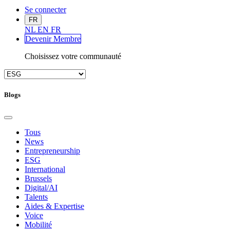
Se connecter
FR
NL
EN
FR
Devenir Me
mbre
Choisissez votre communauté
Blogs
Tous
News
Entrepreneurship
ESG
International
Brussels
Digital/AI
Talents
Aides & Expertise
Voice
Mobilité