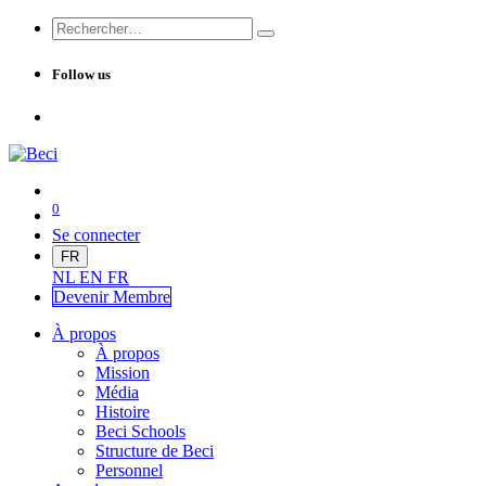
Follow us
0
Se connecter
FR
NL
EN
FR
Devenir Me
mbre
À propos
À propos
Mission
Média
Histoire
Beci Schools
Structure de Beci
Personnel