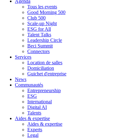
Agenda
Tous les events
Good Morning 500
Club 500
Scale-up Night
ESG for All
Talent Talks
Leadership Circle
Beci Summit
Connectors
Services
Location de salles
Domiciliation
Guichet d'entreprise
News
Communautés
Entrepreneurship
ESG
International
Digital AI
Talents
Aides & expertise
Aides & expertise
Experts
Legal