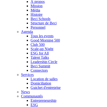
À propos
Mission
Média
Histoire
Beci Schools
Structure de Beci
Personnel
Agenda
Tous les events
Good Morning 500
Club 500
Scale-up Night
ESG for All
Talent Talks
Leadership Circle
Beci Summit
Connectors
Services
Location de salles
Domiciliation
Guichet d'entreprise
News
Communautés
Entrepreneurship
ESG