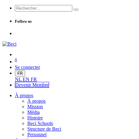
Follow us
0
Se connecter
FR
NL
EN
FR
Devenir Me
mbre
À propos
À propos
Mission
Média
Histoire
Beci Schools
Structure de Beci
Personnel