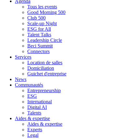
Agenda
Tous les events
Good Morning 500
Club 500
Scale-up Night
ESG for All
Talent Talks
Leadership Circle
Beci Summit
Connectors
Services
Location de salles
Domiciliation
Guichet d'entreprise
News
Communautés
Entrepreneurship
ESG
International
Digital AI
Talents
Aides & expertise
Aides & expertise
Experts
Legal