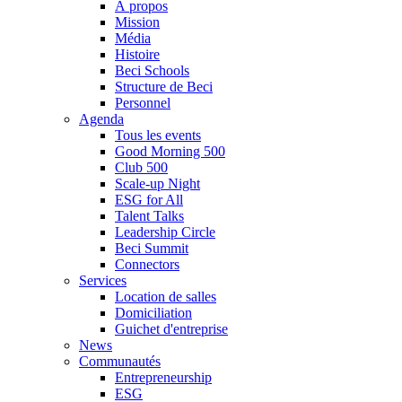
À propos
Mission
Média
Histoire
Beci Schools
Structure de Beci
Personnel
Agenda
Tous les events
Good Morning 500
Club 500
Scale-up Night
ESG for All
Talent Talks
Leadership Circle
Beci Summit
Connectors
Services
Location de salles
Domiciliation
Guichet d'entreprise
News
Communautés
Entrepreneurship
ESG