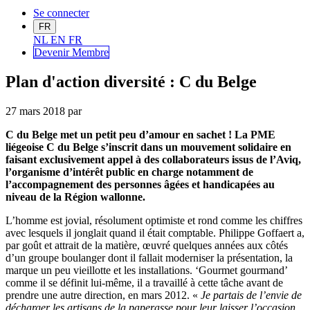
Se connecter
FR
NL
EN
FR
Devenir Me
mbre
Plan d'action diversité : C du Belge
27 mars 2018
par
C du Belge met un petit peu d’amour en sachet ! La PME
liégeoise C du Belge s’inscrit dans un mouvement solidaire en
faisant exclusivement appel à des collaborateurs issus de l’Aviq,
l’organisme d’intérêt public en charge notamment de
l’accompagnement des personnes âgées et handicapées au
niveau de la Région wallonne.
L’homme est jovial, résolument optimiste et rond comme les chiffres
avec lesquels il jonglait quand il était comptable. Philippe Goffaert a,
par goût et attrait de la matière, œuvré quelques années aux côtés
d’un groupe boulanger dont il fallait moderniser la présentation, la
marque un peu vieillotte et les installations. ‘Gourmet gourmand’
comme il se définit lui-même, il a travaillé à cette tâche avant de
prendre une autre direction, en mars 2012. «
Je partais de l’envie de
décharger les artisans de la paperasse pour leur laisser l’occasion