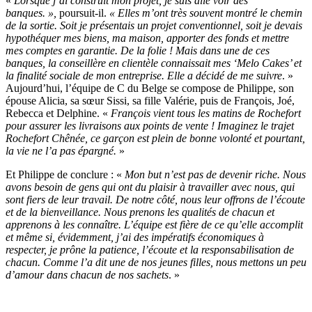
«
Lorsque j’ai construit mon projet, je suis allé voir des
banques. »,
poursuit-il.
« Elles m’ont très souvent montré le chemin
de la sortie. Soit je présentais un projet conventionnel, soit je devais
hypothéquer mes biens, ma maison, apporter des fonds et mettre
mes comptes en garantie. De la folie ! Mais dans une de ces
banques, la conseillère en clientèle connaissait mes ‘Melo Cakes’ et
la finalité sociale de mon entreprise. Elle a décidé de me suivre
. »
Aujourd’hui, l’équipe de C du Belge se compose de Philippe, son
épouse Alicia, sa sœur Sissi, sa fille Valérie, puis de François, Joé,
Rebecca et Delphine. «
François vient tous les matins de Rochefort
pour assurer les livraisons aux points de vente ! Imaginez le trajet
Rochefort Chênée, ce garçon est plein de bonne volonté et pourtant,
la vie ne l’a pas épargné.
»
Et Philippe de conclure : «
Mon but n’est pas de devenir riche. Nous
avons besoin de gens qui ont du plaisir à travailler avec nous, qui
sont fiers de leur travail. De notre côté, nous leur offrons de l’écoute
et de la bienveillance. Nous prenons les qualités de chacun et
apprenons à les connaître. L’équipe est fière de ce qu’elle accomplit
et même si, évidemment, j’ai des impératifs économiques à
respecter, je prône la patience, l’écoute et la responsabilisation de
chacun. Comme l’a dit une de nos jeunes filles, nous mettons un peu
d’amour dans chacun de nos sachets
. »