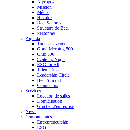
À propos
Mission
Média
Histoire
Beci Schools
Structure de Beci
Personnel
Agenda
Tous les events
Good Morning 500
Club 500
Scale-up Night
ESG for All
Talent Talks
Leadership Circle
Beci Summit
Connectors
Services
Location de salles
Domiciliation
Guichet d'entreprise
News
Communautés
Entrepreneurship
ESG