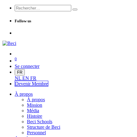
Follow us
0
Se connecter
FR
NL
EN
FR
Devenir Me
mbre
À propos
À propos
Mission
Média
Histoire
Beci Schools
Structure de Beci
Personnel