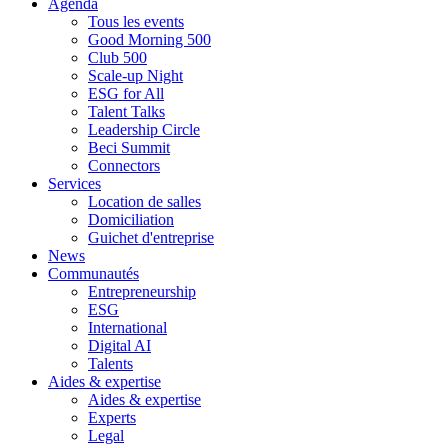
Agenda
Tous les events
Good Morning 500
Club 500
Scale-up Night
ESG for All
Talent Talks
Leadership Circle
Beci Summit
Connectors
Services
Location de salles
Domiciliation
Guichet d'entreprise
News
Communautés
Entrepreneurship
ESG
International
Digital AI
Talents
Aides & expertise
Aides & expertise
Experts
Legal