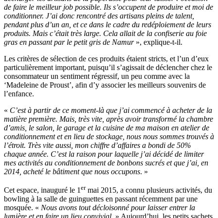
de faire le meilleur job possible. Ils s’occupent de produire et moi de
conditionner. J’ai donc rencontré des artisans pleins de talent,
pendant plus d’un an, et ce dans le cadre du redéploiement de leurs
produits. Mais c’était très large. Cela allait de la confiserie au foie
gras en passant par le petit gris de Namur
», explique-t-il.
Les critères de sélection de ces produits étaient stricts, et l’un d’eux
particulièrement important, puisqu’il s’agissait de déclencher chez le
consommateur un sentiment régressif, un peu comme avec la
‘Madeleine de Proust’, afin d’y associer les meilleurs souvenirs de
l’enfance.
«
C’est à partir de ce moment-là que j’ai commencé à acheter de la
matière première. Mais, très vite, après avoir transformé la chambre
d’amis, le salon, le garage et la cuisine de ma maison en atelier de
conditionnement et en lieu de stockage, nous nous sommes trouvés à
l’étroit. Très vite aussi, mon chiffre d’affaires a bondi de 50%
chaque année. C’est la raison pour laquelle j’ai décidé de limiter
mes activités au conditionnement de bonbons sucrés et que j’ai, en
2014, acheté le bâtiment que nous occupons
. »
er
Cet espace, inauguré le 1
mai 2015, a connu plusieurs activités, du
bowling à la salle de guinguettes en passant récemment par une
mosquée. «
Nous avons tout décloisonné pour laisser entrer la
lumière et en faire un lieu convivial
. » Aujourd’hui, les petits sachets