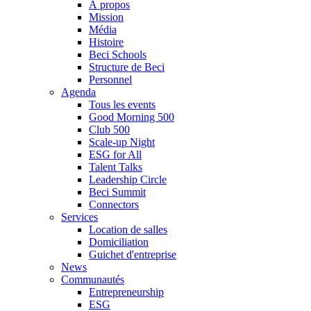
À propos
Mission
Média
Histoire
Beci Schools
Structure de Beci
Personnel
Agenda
Tous les events
Good Morning 500
Club 500
Scale-up Night
ESG for All
Talent Talks
Leadership Circle
Beci Summit
Connectors
Services
Location de salles
Domiciliation
Guichet d'entreprise
News
Communautés
Entrepreneurship
ESG