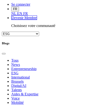
Se connecter
FR
NL
EN
FR
Devenir Me
mbre
Choisissez votre communauté
Blogs
Tous
News
Entrepreneurship
ESG
International
Brussels
Digital/AI
Talents
Aides & Expertise
Voice
Mobilité