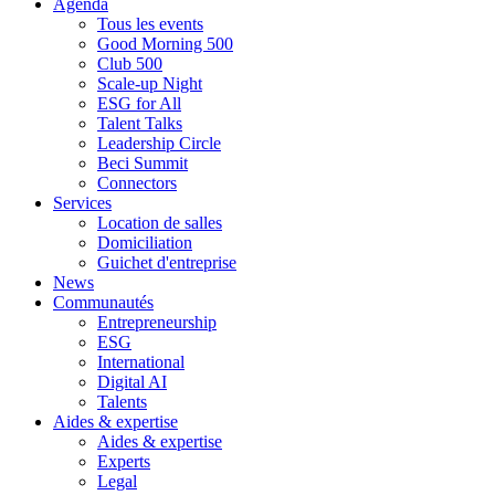
Agenda
Tous les events
Good Morning 500
Club 500
Scale-up Night
ESG for All
Talent Talks
Leadership Circle
Beci Summit
Connectors
Services
Location de salles
Domiciliation
Guichet d'entreprise
News
Communautés
Entrepreneurship
ESG
International
Digital AI
Talents
Aides & expertise
Aides & expertise
Experts
Legal