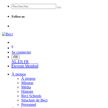
Follow us
0
Se connecter
FR
NL
EN
FR
Devenir Me
mbre
À propos
À propos
Mission
Média
Histoire
Beci Schools
Structure de Beci
Personnel