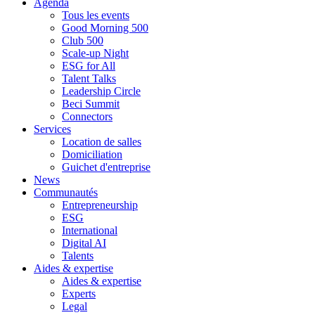
Agenda
Tous les events
Good Morning 500
Club 500
Scale-up Night
ESG for All
Talent Talks
Leadership Circle
Beci Summit
Connectors
Services
Location de salles
Domiciliation
Guichet d'entreprise
News
Communautés
Entrepreneurship
ESG
International
Digital AI
Talents
Aides & expertise
Aides & expertise
Experts
Legal