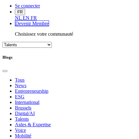
Se connecter
FR
NL
EN
FR
Devenir Me
mbre
Choisissez votre communauté
Blogs
Tous
News
Entrepreneurship
ESG
International
Brussels
Digital/AI
Talents
Aides & Expertise
Voice
Mobilité