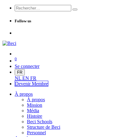
Follow us
0
Se connecter
FR
NL
EN
FR
Devenir Me
mbre
À propos
À propos
Mission
Média
Histoire
Beci Schools
Structure de Beci
Personnel