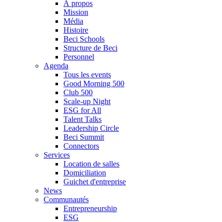
À propos
Mission
Média
Histoire
Beci Schools
Structure de Beci
Personnel
Agenda
Tous les events
Good Morning 500
Club 500
Scale-up Night
ESG for All
Talent Talks
Leadership Circle
Beci Summit
Connectors
Services
Location de salles
Domiciliation
Guichet d'entreprise
News
Communautés
Entrepreneurship
ESG