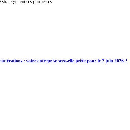
e strategy tient ses promesses.
nérations : votre entreprise sera-elle prête pour le 7 juin 2026 ?