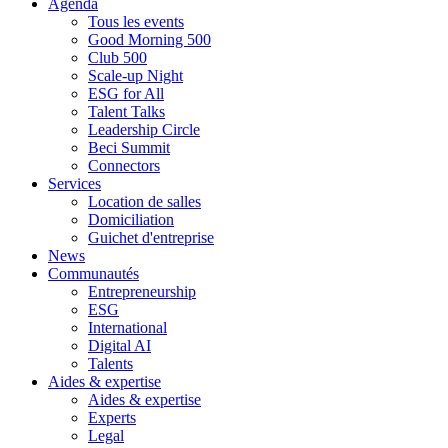
Agenda
Tous les events
Good Morning 500
Club 500
Scale-up Night
ESG for All
Talent Talks
Leadership Circle
Beci Summit
Connectors
Services
Location de salles
Domiciliation
Guichet d'entreprise
News
Communautés
Entrepreneurship
ESG
International
Digital AI
Talents
Aides & expertise
Aides & expertise
Experts
Legal