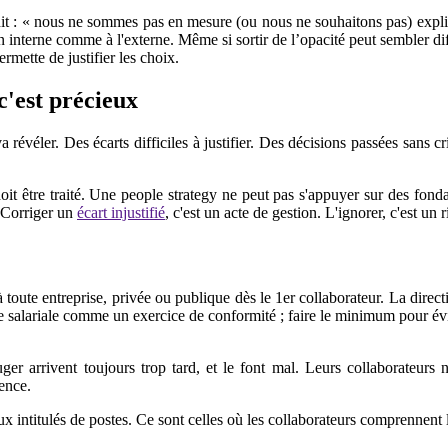
le dit : « nous ne sommes pas en mesure (ou nous ne souhaitons pas) expl
 en interne comme à l'externe. Même si sortir de l’opacité peut sembler di
rmette de justifier les choix.
c'est précieux
 révéler. Des écarts difficiles à justifier. Des décisions passées sans c
it être traité. Une people strategy ne peut pas s'appuyer sur des fondat
. Corriger un
écart injustifié
, c'est un acte de gestion. L'ignorer, c'est un 
toute entreprise, privée ou publique dès le 1er collaborateur. La directi
ence salariale comme un exercice de conformité ; faire le minimum pour é
er arrivent toujours trop tard, et le font mal. Leurs collaborateurs n'o
ence.
ux intitulés de postes. Ce sont celles où les collaborateurs comprennent 