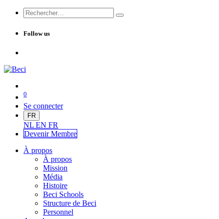
Follow us
0
Se connecter
FR
NL
EN
FR
Devenir Me
mbre
À propos
À propos
Mission
Média
Histoire
Beci Schools
Structure de Beci
Personnel