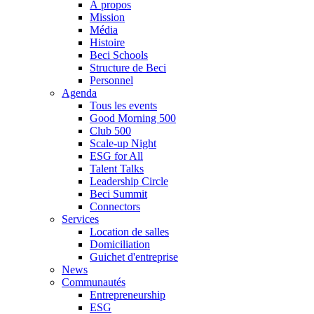
À propos
Mission
Média
Histoire
Beci Schools
Structure de Beci
Personnel
Agenda
Tous les events
Good Morning 500
Club 500
Scale-up Night
ESG for All
Talent Talks
Leadership Circle
Beci Summit
Connectors
Services
Location de salles
Domiciliation
Guichet d'entreprise
News
Communautés
Entrepreneurship
ESG