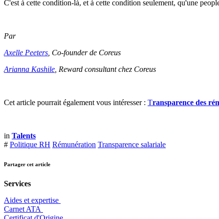
C'est à cette condition-là, et à cette condition seulement, qu'une peopl
Par
Axelle Peeters
, Co-founder de Coreus
Arianna Kashile
, Reward consultant chez Coreus
Cet article pourrait également vous intéresser :
T
ransparence des rému
in
Talents
#
Politique RH
Rémunération
Transparence salariale
Partager cet article
Services
Aides et expertise
​Carnet ATA
Certificat d'Origine