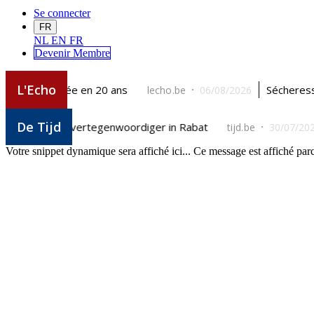
Se connecter
FR
NL
EN
FR
Devenir Me
mbre
Votre snippet dynamique sera affiché ici... Ce message est affiché parce 