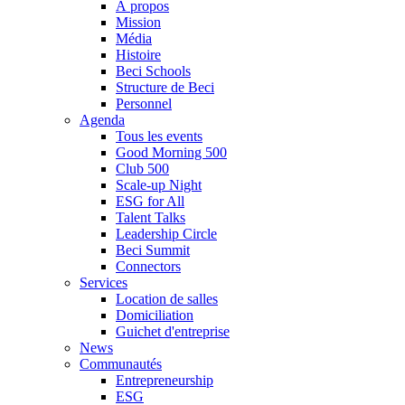
À propos
Mission
Média
Histoire
Beci Schools
Structure de Beci
Personnel
Agenda
Tous les events
Good Morning 500
Club 500
Scale-up Night
ESG for All
Talent Talks
Leadership Circle
Beci Summit
Connectors
Services
Location de salles
Domiciliation
Guichet d'entreprise
News
Communautés
Entrepreneurship
ESG