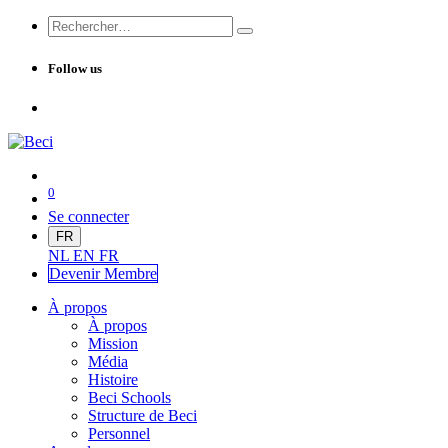
Follow us
0
Se connecter
FR
NL
EN
FR
Devenir Me
mbre
À propos
À propos
Mission
Média
Histoire
Beci Schools
Structure de Beci
Personnel