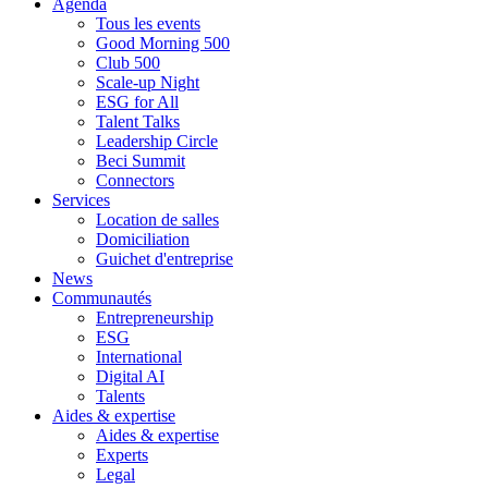
Agenda
Tous les events
Good Morning 500
Club 500
Scale-up Night
ESG for All
Talent Talks
Leadership Circle
Beci Summit
Connectors
Services
Location de salles
Domiciliation
Guichet d'entreprise
News
Communautés
Entrepreneurship
ESG
International
Digital AI
Talents
Aides & expertise
Aides & expertise
Experts
Legal