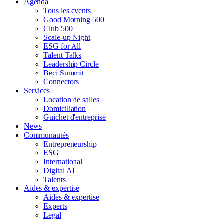
Agenda
Tous les events
Good Morning 500
Club 500
Scale-up Night
ESG for All
Talent Talks
Leadership Circle
Beci Summit
Connectors
Services
Location de salles
Domiciliation
Guichet d'entreprise
News
Communautés
Entrepreneurship
ESG
International
Digital AI
Talents
Aides & expertise
Aides & expertise
Experts
Legal