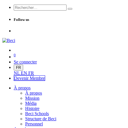
Follow us
0
Se connecter
FR
NL
EN
FR
Devenir Me
mbre
À propos
À propos
Mission
Média
Histoire
Beci Schools
Structure de Beci
Personnel