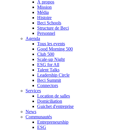
À propos
Mission
Média
Histoire
Beci Schools
Structure de Beci
Personnel
Agenda
Tous les events
Good Morning 500
Club 500
Scale-up Night
ESG for All
Talent Talks
Leadership Circle
Beci Summit
Connectors
Services
Location de salles
Domiciliation
Guichet d'entreprise
News
Communautés
Entrepreneurship
ESG