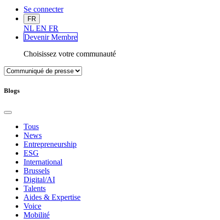
Se connecter
FR
NL
EN
FR
Devenir Me
mbre
Choisissez votre communauté
Blogs
Tous
News
Entrepreneurship
ESG
International
Brussels
Digital/AI
Talents
Aides & Expertise
Voice
Mobilité