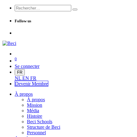
Follow us
0
Se connecter
FR
NL
EN
FR
Devenir Me
mbre
À propos
À propos
Mission
Média
Histoire
Beci Schools
Structure de Beci
Personnel