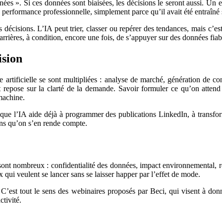
ées ». Si ces données sont biaisées, les décisions le seront aussi. Un
la performance professionnelle, simplement parce qu’il avait été entraîn
s décisions. L’IA peut trier, classer ou repérer des tendances, mais c’es
rrières, à condition, encore une fois, de s’appuyer sur des données fiabl
ision
 artificielle se sont multipliées : analyse de marché, génération de c
tout repose sur la clarté de la demande. Savoir formuler ce qu’on atte
 machine.
que l’IA aide déjà à programmer des publications LinkedIn, à transform
sans qu’on s’en rende compte.
x sont nombreux : confidentialité des données, impact environnemental, r
ui veulent se lancer sans se laisser happer par l’effet de mode.
. C’est tout le sens des webinaires proposés par Beci, qui visent à don
ctivité.