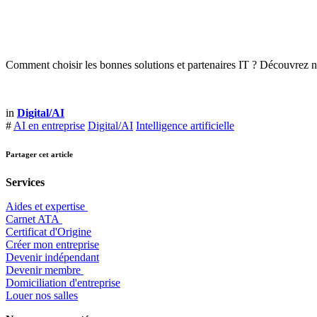
Comment choisir les bonnes solutions et partenaires IT ? Découvrez 
in
Digital/AI
#
AI en entreprise
Digital/AI
Intelligence artificielle
Partager cet article
Services
Aides et expertise
​Carnet ATA
Certificat d'Origine
Créer mon entreprise
Devenir indépendant
Devenir membre
​Domiciliation d'entreprise
Louer nos salles