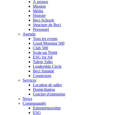
À propos
Mission
Média
Histoire
Beci Schools
Structure de Beci
Personnel
Agenda
Tous les events
Good Morning 500
Club 500
Scale-up Night
ESG for All
Talent Talks
Leadership Circle
Beci Summit
Connectors
Services
Location de salles
Domiciliation
Guichet d'entreprise
News
Communautés
Entrepreneurship
ESG