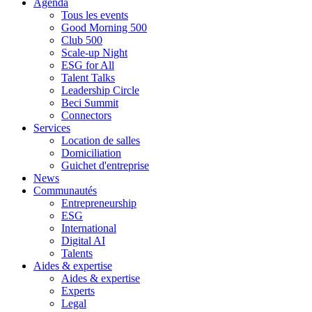
Agenda
Tous les events
Good Morning 500
Club 500
Scale-up Night
ESG for All
Talent Talks
Leadership Circle
Beci Summit
Connectors
Services
Location de salles
Domiciliation
Guichet d'entreprise
News
Communautés
Entrepreneurship
ESG
International
Digital AI
Talents
Aides & expertise
Aides & expertise
Experts
Legal