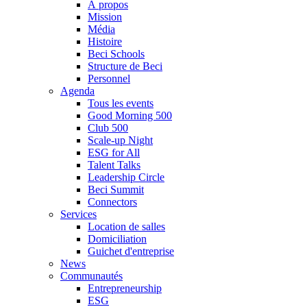
À propos
Mission
Média
Histoire
Beci Schools
Structure de Beci
Personnel
Agenda
Tous les events
Good Morning 500
Club 500
Scale-up Night
ESG for All
Talent Talks
Leadership Circle
Beci Summit
Connectors
Services
Location de salles
Domiciliation
Guichet d'entreprise
News
Communautés
Entrepreneurship
ESG