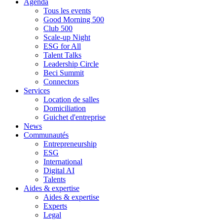
Agenda
Tous les events
Good Morning 500
Club 500
Scale-up Night
ESG for All
Talent Talks
Leadership Circle
Beci Summit
Connectors
Services
Location de salles
Domiciliation
Guichet d'entreprise
News
Communautés
Entrepreneurship
ESG
International
Digital AI
Talents
Aides & expertise
Aides & expertise
Experts
Legal