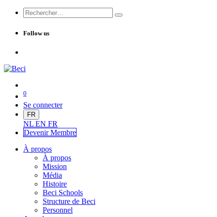
Follow us
0
Se connecter
FR
NL
EN
FR
Devenir Me
mbre
À propos
À propos
Mission
Média
Histoire
Beci Schools
Structure de Beci
Personnel