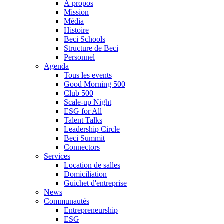
À propos
Mission
Média
Histoire
Beci Schools
Structure de Beci
Personnel
Agenda
Tous les events
Good Morning 500
Club 500
Scale-up Night
ESG for All
Talent Talks
Leadership Circle
Beci Summit
Connectors
Services
Location de salles
Domiciliation
Guichet d'entreprise
News
Communautés
Entrepreneurship
ESG