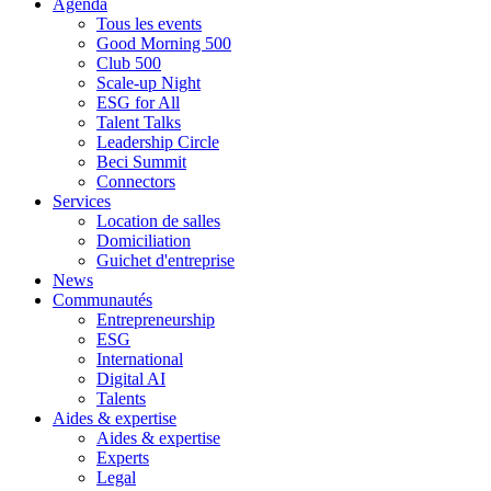
Agenda
Tous les events
Good Morning 500
Club 500
Scale-up Night
ESG for All
Talent Talks
Leadership Circle
Beci Summit
Connectors
Services
Location de salles
Domiciliation
Guichet d'entreprise
News
Communautés
Entrepreneurship
ESG
International
Digital AI
Talents
Aides & expertise
Aides & expertise
Experts
Legal