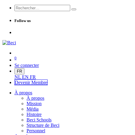
Follow us
0
Se connecter
FR
NL
EN
FR
Devenir Me
mbre
À propos
À propos
Mission
Média
Histoire
Beci Schools
Structure de Beci
Personnel