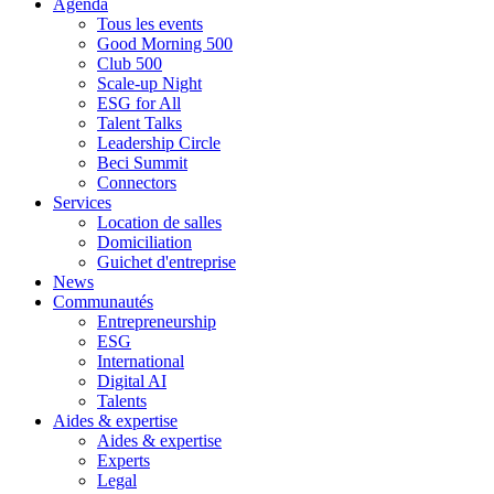
Agenda
Tous les events
Good Morning 500
Club 500
Scale-up Night
ESG for All
Talent Talks
Leadership Circle
Beci Summit
Connectors
Services
Location de salles
Domiciliation
Guichet d'entreprise
News
Communautés
Entrepreneurship
ESG
International
Digital AI
Talents
Aides & expertise
Aides & expertise
Experts
Legal