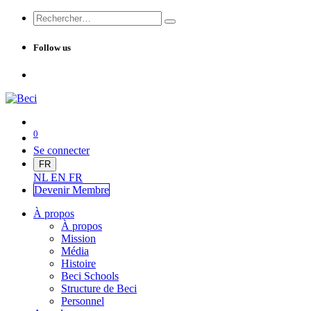
Follow us
0
Se connecter
FR
NL
EN
FR
Devenir Me
mbre
À propos
À propos
Mission
Média
Histoire
Beci Schools
Structure de Beci
Personnel