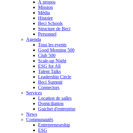
À propos
Mission
Média
Histoire
Beci Schools
Structure de Beci
Personnel
Agenda
Tous les events
Good Morning 500
Club 500
Scale-up Night
ESG for All
Talent Talks
Leadership Circle
Beci Summit
Connectors
Services
Location de salles
Domiciliation
Guichet d'entreprise
News
Communautés
Entrepreneurship
ESG