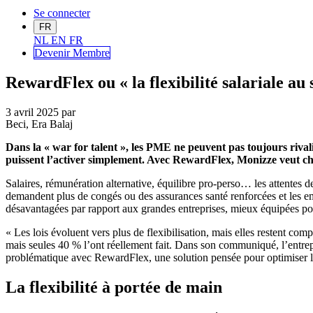
Se connecter
FR
NL
EN
FR
Devenir Me
mbre
RewardFlex ou « la flexibilité salariale au
3 avril 2025
par
Beci, Era Balaj
Dans la « war for talent », les PME ne peuvent pas toujours rivalise
puissent l’activer simplement. Avec RewardFlex, Monizze veut c
Salaires, rémunération alternative, équilibre pro-perso… les attentes de
demandent plus de congés ou des assurances santé renforcées et les e
désavantagées par rapport aux grandes entreprises, mieux équipées pou
« Les lois évoluent vers plus de flexibilisation, mais elles restent 
mais seules 40 % l’ont réellement fait. Dans son communiqué, l’entrepr
problématique avec RewardFlex, une solution pensée pour optimiser la 
La flexibilité à portée de main