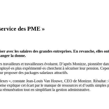
 service des PME »
r avec les salaires des grandes entreprises. En revanche, elles ont un
hanger la donne.
s travailleurs et travailleuses évoluent. D’après Monizze, pionnière dans
mployé·es plus expérimenté·es cherchent à sécuriser leur pension. Cepen
r proposer des packages salariaux attractifs.
complexes », constate Jean-Louis Van Houwe, CEO de Monizze. Résultat :
ise explique cet écart par le manque de ressources et d’outils simples p
rémunération tout en simplifiant la gestion administrative.