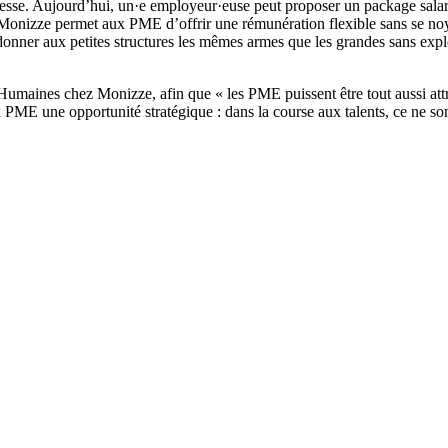
lesse. Aujourd’hui, un·e employeur·euse peut proposer un package salar
onizze permet aux PME d’offrir une rémunération flexible sans se noye
e donner aux petites structures les mêmes armes que les grandes sans expl
Humaines chez Monizze, afin que « les PME puissent être tout aussi att
ME une opportunité stratégique : dans la course aux talents, ce ne sont 