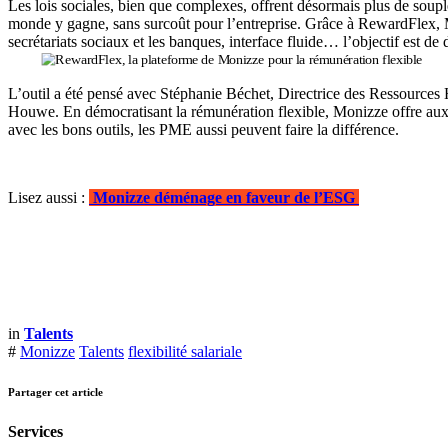
Les lois sociales, bien que complexes, offrent désormais plus de soup
monde y gagne, sans surcoût pour l’entreprise. Grâce à RewardFlex, M
secrétariats sociaux et les banques, interface fluide… l’objectif est d
L’outil a été pensé avec Stéphanie Béchet, Directrice des Ressources 
Houwe. En démocratisant la rémunération flexible, Monizze offre aux P
avec les bons outils, les PME aussi peuvent faire la différence.
Lisez aussi :
Monizze dé
​ménage en faveur de l’ESG
in
Talents
#
Monizze
Talents
flexibilité salariale
Partager cet article
Services