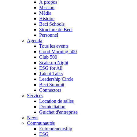
À propos
Mission
Média
Histoire
Beci Schools
Structure de Beci
Personnel
Agenda
Tous les events
Good Morning 500
Club 500
Scale-up Night
ESG for All
Talent Talks
Leadership Circle
Beci Summit
Connectors
Services
Location de salles
Domiciliation
Guichet d'entreprise
News
Communautés
Entrepreneurship
ESG