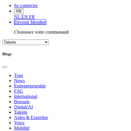
Se connecter
FR
NL
EN
FR
Devenir Me
mbre
Choisissez votre communauté
Blogs
Tous
News
Entrepreneurship
ESG
International
Brussels
Digital/AI
Talents
Aides & Expertise
Voice
Mobilité