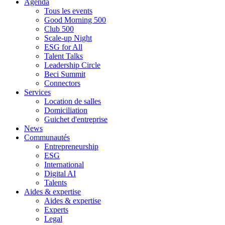
Agenda
Tous les events
Good Morning 500
Club 500
Scale-up Night
ESG for All
Talent Talks
Leadership Circle
Beci Summit
Connectors
Services
Location de salles
Domiciliation
Guichet d'entreprise
News
Communautés
Entrepreneurship
ESG
International
Digital AI
Talents
Aides & expertise
Aides & expertise
Experts
Legal