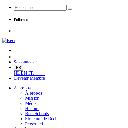
Follow us
0
Se connecter
FR
NL
EN
FR
Devenir Me
mbre
À propos
À propos
Mission
Média
Histoire
Beci Schools
Structure de Beci
Personnel