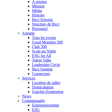
À propos
Mission
Média
Histoire
Beci Schools
Structure de Beci
Personnel
Agenda
Tous les events
Good Morning 500
Club 500
Scale-up Night
ESG for All
Talent Talks
Leadership Circle
Beci Summit
Connectors
Services
Location de salles
Domiciliation
Guichet d'entreprise
News
Communautés
Entrepreneurship
ESG