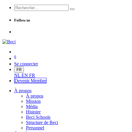
Follow us
0
Se connecter
FR
NL
EN
FR
Devenir Me
mbre
À propos
À propos
Mission
Média
Histoire
Beci Schools
Structure de Beci
Personnel