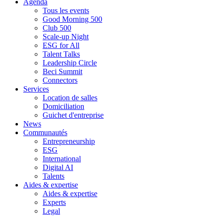
Agenda
Tous les events
Good Morning 500
Club 500
Scale-up Night
ESG for All
Talent Talks
Leadership Circle
Beci Summit
Connectors
Services
Location de salles
Domiciliation
Guichet d'entreprise
News
Communautés
Entrepreneurship
ESG
International
Digital AI
Talents
Aides & expertise
Aides & expertise
Experts
Legal