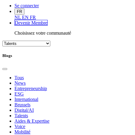
Se connecter
FR
NL
EN
FR
Devenir Me
mbre
Choisissez votre communauté
Blogs
Tous
News
Entrepreneurship
ESG
International
Brussels
Digital/AI
Talents
Aides & Expertise
Voice
Mobilité