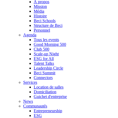
À propos
Mission
Média
Histoire
Beci Schools
Structure de Beci
Personnel
Agenda
Tous les events
Good Morning 500
Club 500
Scale-up Night
ESG for All
Talent Talks
Leadership Circle
Beci Summit
Connectors
Services
Location de salles
Domiciliation
Guichet d'entreprise
News
Communautés
Entrepreneurship
ESG