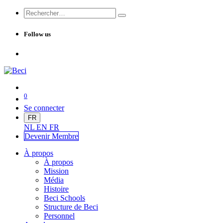
Follow us
0
Se connecter
FR
NL
EN
FR
Devenir Me
mbre
À propos
À propos
Mission
Média
Histoire
Beci Schools
Structure de Beci
Personnel