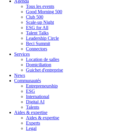
Agenda
Tous les events
Good Morning 500
Club 500
Scale-up Night
ESG for All
Talent Talks
Leadership Circle
Beci Summit
Connectors
Services
Location de salles
Domiciliation
Guichet d'entreprise
News
Communautés
Entrepreneurship
ESG
International
Digital AI
Talents
Aides & expertise
Aides & expertise
Experts
Legal