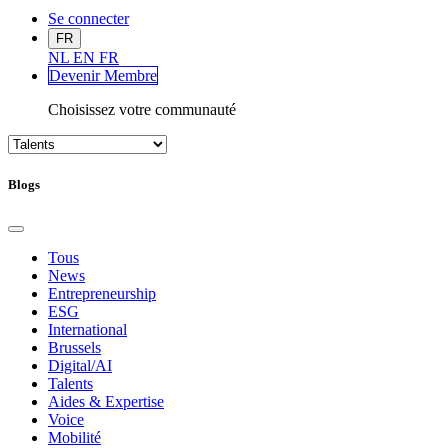
Se connecter
FR
NL
EN
FR
Devenir Me
mbre
Choisissez votre communauté
Blogs
Tous
News
Entrepreneurship
ESG
International
Brussels
Digital/AI
Talents
Aides & Expertise
Voice
Mobilité