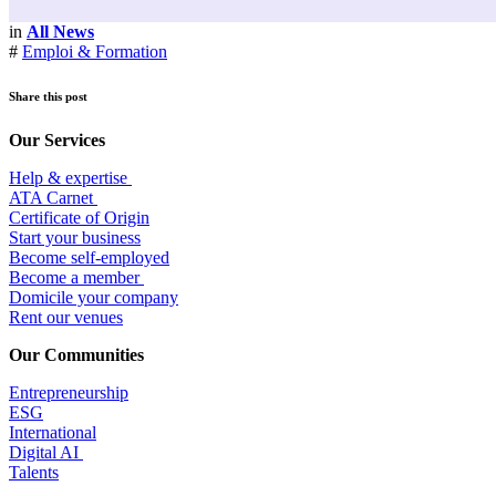
in
All News
#
Emploi & Formation
Share this post
Our Services
Help & expertise
​ATA Carnet
Certificate of Origin
Start your business
Become self-employed
Become a member
​Domicile your company
Rent our venues
Our Communities
Entrepr
eneurship
ESG
International
Digital AI
Talents