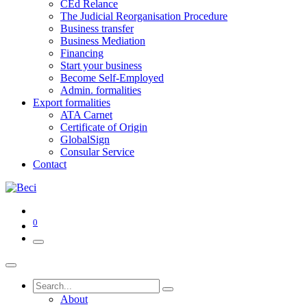
CEd Relance
The Judicial Reorganisation Procedure
Business transfer
Business Mediation
Financing
Start your business
Become Self-Employed
Admin. formalities
Export formalities
ATA Carnet
Certificate of Origin
GlobalSign
Consular Service
Contact
0
About