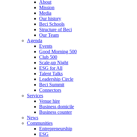
About
Mission
Media
Our history
Beci Schools
Structure of Beci
Our Team
Agenda
Events
Good Morning 500
Club 500
Scale-up Night
ESG for All
Talent Talks
Leadership Circle
Beci Summit
Connectors
Services
Venue hire
Business domicile
Business counter
News
Communities
Entrepreneurship
ESG