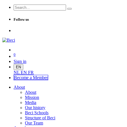
Follow us
0
Sign in
EN
NL
EN
FR
Become a Me
mber
About
About
Mission
Media
Our history
Beci Schools
Structure of Beci
Our Team