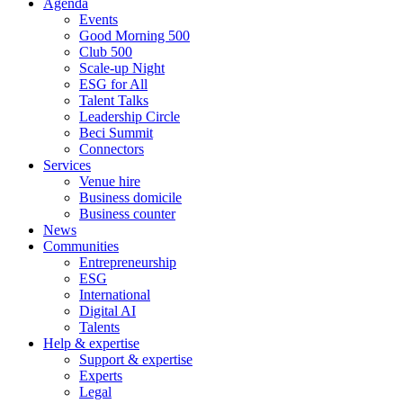
Agenda
Events
Good Morning 500
Club 500
Scale-up Night
ESG for All
Talent Talks
Leadership Circle
Beci Summit
Connectors
Services
Venue hire
Business domicile
Business counter
News
Communities
Entrepreneurship
ESG
International
Digital AI
Talents
Help & expertise
Support & expertise
Experts
Legal