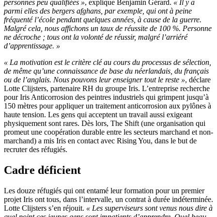
personnes peu qualifiées »
, explique Benjamin Gérard.
« Il y a
parmi elles des bergers afghans, par exemple, qui ont à peine
fréquenté l’école pendant quelques années, à cause de la guerre.
Malgré cela, nous affichons un taux de réussite de 100 %. Personne
ne décroche ; tous ont la volonté de réussir, malgré l’arriéré
d’apprentissage. »
« La motivation est le critère clé au cours du processus de sélection,
de même qu’une connaissance de base du néerlandais, du français
ou de l’anglais. Nous pouvons leur enseigner tout le reste »
, déclare
Lotte Clijsters, partenaire RH du groupe Iris. L’entreprise recherche
pour Iris Anticorrosion des peintres industriels qui grimpent jusqu’à
150 mètres pour appliquer un traitement anticorrosion aux pylônes à
haute tension. Les gens qui acceptent un travail aussi exigeant
physiquement sont rares. Dès lors, The Shift (une organisation qui
promeut une coopération durable entre les secteurs marchand et non-
marchand) a mis Iris en contact avec Rising You, dans le but de
recruter des réfugiés.
Cadre déficient
Les douze réfugiés qui ont entamé leur formation pour un premier
projet Iris ont tous, dans l’intervalle, un contrat à durée indéterminée.
Lotte Clijsters s’en réjouit.
« Les superviseurs sont venus nous dire à
quel point ces jeunes gens sont impatients d’apprendre. Quel beau