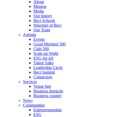
About
Mission
Media
Our history
Beci Schools
Structure of Beci
Our Team
Agenda
Events
Good Morning 500
Club 500
Scale-up Night
ESG for All
Talent Talks
Leadership Circle
Beci Summit
Connectors
Services
Venue hire
Business domicile
Business counter
News
Communities
Entrepreneurship
ESG