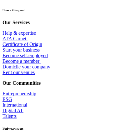
Share this post
Our Services
Help & expertise
​ATA Carnet
Certificate of Origin
Start your business
Become self-employed
Become a member
​Domicile your company
Rent our venues
Our Communities
Entrepr
eneurship
ESG
International
Digital AI
Talents
Suivez-nous