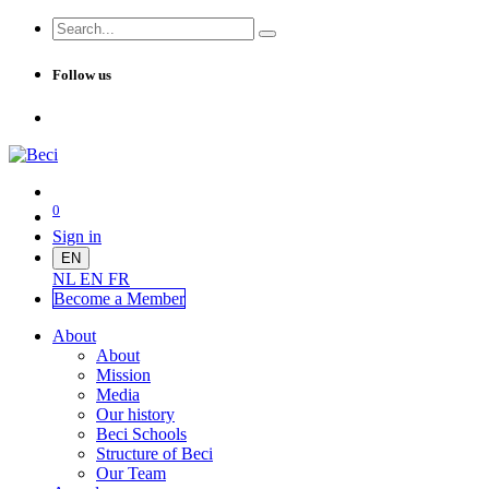
Follow us
0
Sign in
EN
NL
EN
FR
Become a Me
mber
About
About
Mission
Media
Our history
Beci Schools
Structure of Beci
Our Team