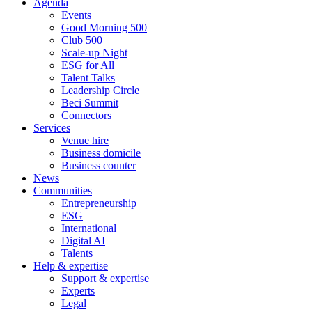
Agenda
Events
Good Morning 500
Club 500
Scale-up Night
ESG for All
Talent Talks
Leadership Circle
Beci Summit
Connectors
Services
Venue hire
Business domicile
Business counter
News
Communities
Entrepreneurship
ESG
International
Digital AI
Talents
Help & expertise
Support & expertise
Experts
Legal