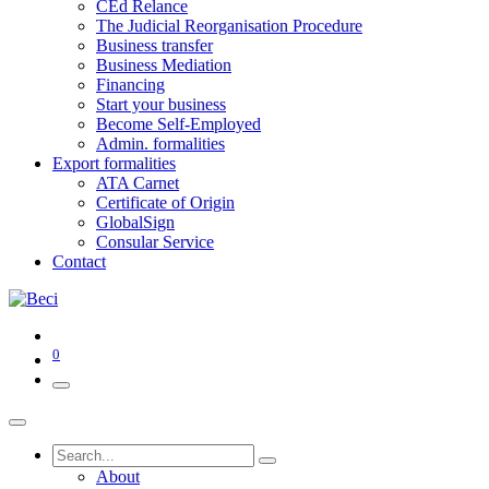
CEd Relance
The Judicial Reorganisation Procedure
Business transfer
Business Mediation
Financing
Start your business
Become Self-Employed
Admin. formalities
Export formalities
ATA Carnet
Certificate of Origin
GlobalSign
Consular Service
Contact
0
About