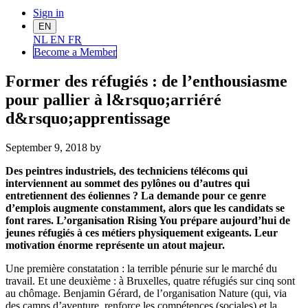
Sign in
EN
NL
EN
FR
Become a Me
mber
Former des réfugiés : de l’enthousiasme
pour pallier à l&rsquo;arriéré
d&rsquo;apprentissage
September 9, 2018
by
Des peintres industriels, des techniciens télécoms qui
interviennent au sommet des pylônes ou d’autres qui
entretiennent des éoliennes ? La demande pour ce genre
d’emplois augmente constamment, alors que les candidats se
font rares. L’organisation Rising You prépare aujourd’hui de
jeunes réfugiés à ces métiers physiquement exigeants. Leur
motivation énorme représente un atout majeur.
Une première constatation : la terrible pénurie sur le marché du
travail. Et une deuxième : à Bruxelles, quatre réfugiés sur cinq sont
au chômage. Benjamin Gérard, de l’organisation Nature (qui, via
des camps d’aventure, renforce les compétences (sociales) et la