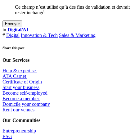
Ce champ n’est utilisé qu’à des fins de validation et devrait
rester inchangé.
in
Digital/AI
#
Digital
Innovation & Tech
Sales & Marketing
Share this post
Our Services
Help & expertise
​ATA Carnet
Certificate of Origin
Start your business
Become self-employed
Become a member
​Domicile your company
Rent our venues
Our Communities
Entrepr
eneurship
ESG