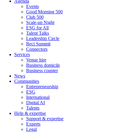
Agenda
Events
Good Morning 500
Club 500
Scale-up Night
ESG for All
Talent Talks
Leadership Circle
Beci Summit
Connectors
Services
Venue hire
Business domicile
Business counter
News
Communities
Entrepreneurship
ESG
International
Digital AI
Talents
Help & expertise
Support & expertise
Experts
Legal