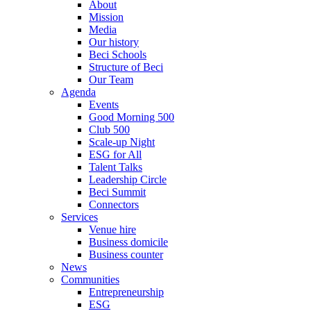
About
Mission
Media
Our history
Beci Schools
Structure of Beci
Our Team
Agenda
Events
Good Morning 500
Club 500
Scale-up Night
ESG for All
Talent Talks
Leadership Circle
Beci Summit
Connectors
Services
Venue hire
Business domicile
Business counter
News
Communities
Entrepreneurship
ESG