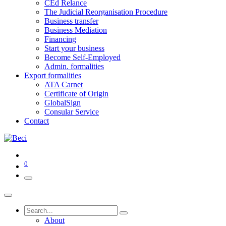
CEd Relance
The Judicial Reorganisation Procedure
Business transfer
Business Mediation
Financing
Start your business
Become Self-Employed
Admin. formalities
Export formalities
ATA Carnet
Certificate of Origin
GlobalSign
Consular Service
Contact
0
About