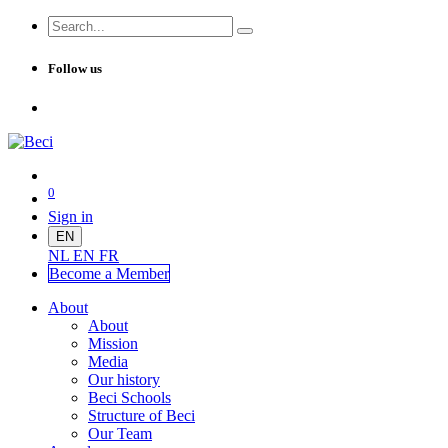
Follow us
0
Sign in
EN
NL
EN
FR
Become a Me
mber
About
About
Mission
Media
Our history
Beci Schools
Structure of Beci
Our Team