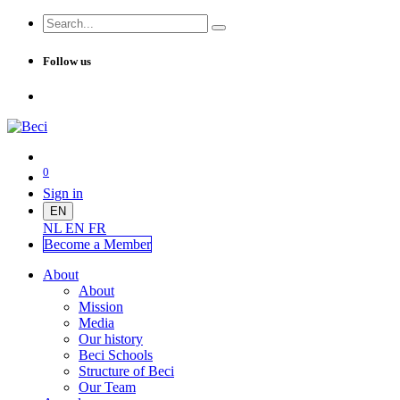
Follow us
0
Sign in
EN
NL
EN
FR
Become a Me
mber
About
About
Mission
Media
Our history
Beci Schools
Structure of Beci
Our Team