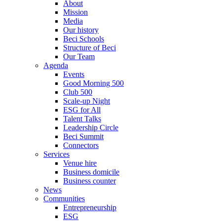
About
Mission
Media
Our history
Beci Schools
Structure of Beci
Our Team
Agenda
Events
Good Morning 500
Club 500
Scale-up Night
ESG for All
Talent Talks
Leadership Circle
Beci Summit
Connectors
Services
Venue hire
Business domicile
Business counter
News
Communities
Entrepreneurship
ESG