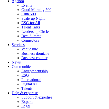
Agenda
Events
Good Morning 500
Club 500
Scale-up Night
ESG for All
Talent Talks
Leadership Circle
Beci Summit
Connectors
Services
Venue hire
Business domicile
Business counter
News
Communities
Entrepreneurship
ESG
International
Digital AI
Talents
Help & expertise
Support & expertise
Experts
Legal