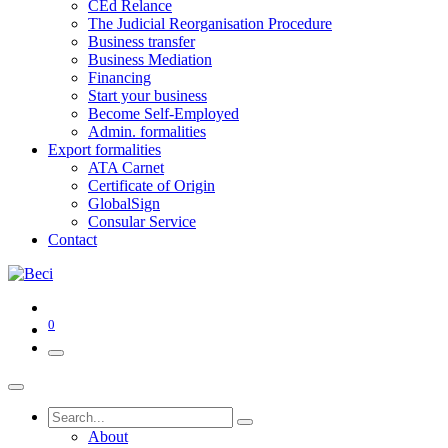
CEd Relance
The Judicial Reorganisation Procedure
Business transfer
Business Mediation
Financing
Start your business
Become Self-Employed
Admin. formalities
Export formalities
ATA Carnet
Certificate of Origin
GlobalSign
Consular Service
Contact
0
About