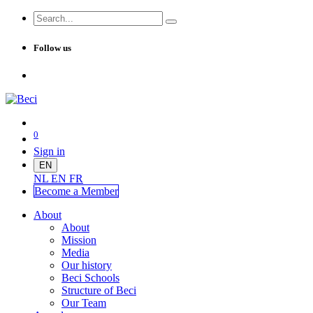
Follow us
0
Sign in
EN
NL
EN
FR
Become a Me
mber
About
About
Mission
Media
Our history
Beci Schools
Structure of Beci
Our Team