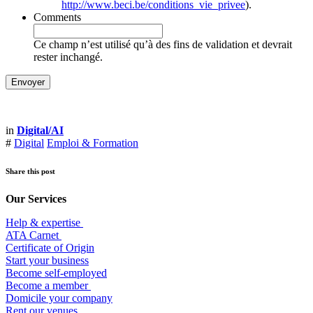
http://www.beci.be/conditions_vie_privee
).
Comments
Ce champ n’est utilisé qu’à des fins de validation et devrait
rester inchangé.
in
Digital/AI
#
Digital
Emploi & Formation
Share this post
Our Services
Help & expertise
​ATA Carnet
Certificate of Origin
Start your business
Become self-employed
Become a member
​Domicile your company
Rent our venues