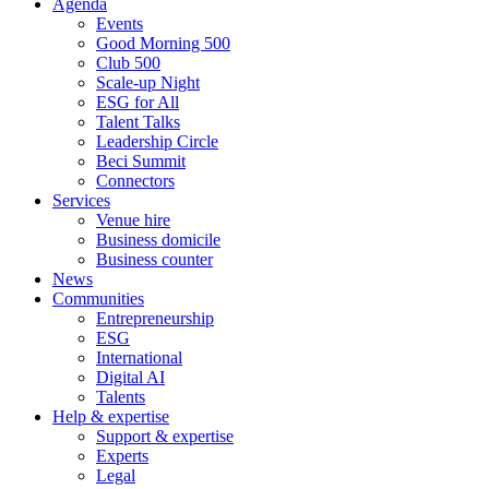
Agenda
Events
Good Morning 500
Club 500
Scale-up Night
ESG for All
Talent Talks
Leadership Circle
Beci Summit
Connectors
Services
Venue hire
Business domicile
Business counter
News
Communities
Entrepreneurship
ESG
International
Digital AI
Talents
Help & expertise
Support & expertise
Experts
Legal