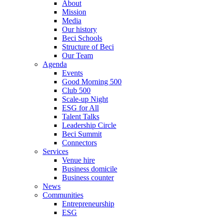
About
Mission
Media
Our history
Beci Schools
Structure of Beci
Our Team
Agenda
Events
Good Morning 500
Club 500
Scale-up Night
ESG for All
Talent Talks
Leadership Circle
Beci Summit
Connectors
Services
Venue hire
Business domicile
Business counter
News
Communities
Entrepreneurship
ESG