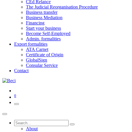
CEd Relance
The Judicial Reorganisation Procedure
Business transfer
Business Mediation
Financing
Start your business
Become Self-Employed
Admin. formalities
Export formalities
ATA Carnet
Certificate of Origin
GlobalSign
Consular Service
Contact
0
About