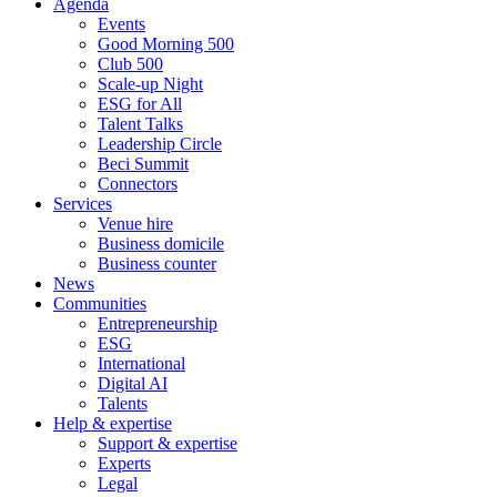
Agenda
Events
Good Morning 500
Club 500
Scale-up Night
ESG for All
Talent Talks
Leadership Circle
Beci Summit
Connectors
Services
Venue hire
Business domicile
Business counter
News
Communities
Entrepreneurship
ESG
International
Digital AI
Talents
Help & expertise
Support & expertise
Experts
Legal