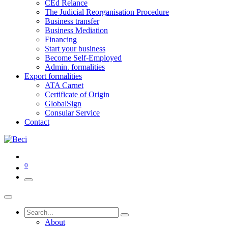
CEd Relance
The Judicial Reorganisation Procedure
Business transfer
Business Mediation
Financing
Start your business
Become Self-Employed
Admin. formalities
Export formalities
ATA Carnet
Certificate of Origin
GlobalSign
Consular Service
Contact
0
About