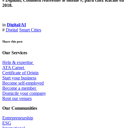
« Digitalis, Comment réinventer le monde »
,
paru chez Racine en
2018.
in
Digital/AI
#
Digital
Smart Cities
Share this post
Our Services
Help & expertise
​ATA Carnet
Certificate of Origin
Start your business
Become self-employed
Become a member
​Domicile your company
Rent our venues
Our Communities
Entrepr
eneurship
ESG