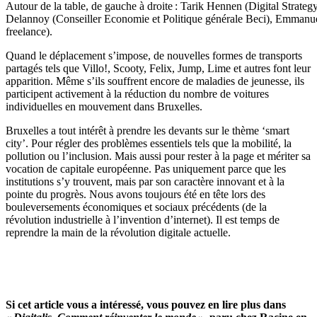
Autour de la table, de gauche à droite : Tarik Hennen (Digital Strate
Delannoy (Conseiller Economie et Politique générale Beci), Emmanue
freelance).
Quand le
déplacement
s’impose, de nouvelles formes de transports
partagés tels que Villo!, Scooty, Felix, Jump, Lime et autres font leur
apparition. Même s’ils souffrent encore de maladies de jeunesse, ils
participent activement à la réduction d
u nombre d
e voitures
individuelles en mouvement dans Bruxelles.
Bruxelles a tout intérêt à prendre les devants
sur le thème ‘s
mart
city
’
. Pour régler
d
es problèmes essentiels tels que la mobilité, la
pollution ou l’inclusion. Mais aussi pour rester à la page et mériter sa
vocation de capital
e
européenne
. P
as uniquement parce que les
institutions s’y trouve
nt
, mais par son caractère innovant et à la
pointe du progrès. Nous avons toujours été en tête lors des
bouleversements économiques et sociaux précédents (de la
révolution industrielle à l’invention d’
i
nternet). Il est temps de
reprendre la main de la révolution digitale actuelle.
Si cet article vous a intéressé, vous pouvez en lire plus dans