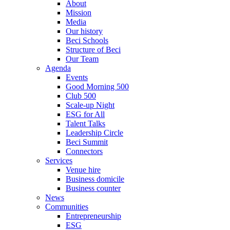
About
Mission
Media
Our history
Beci Schools
Structure of Beci
Our Team
Agenda
Events
Good Morning 500
Club 500
Scale-up Night
ESG for All
Talent Talks
Leadership Circle
Beci Summit
Connectors
Services
Venue hire
Business domicile
Business counter
News
Communities
Entrepreneurship
ESG