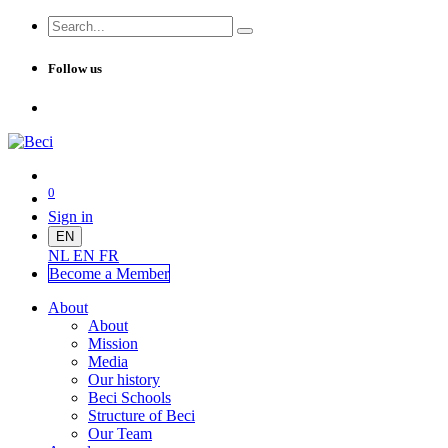
Follow us
0
Sign in
EN
NL
EN
FR
Become a Me
mber
About
About
Mission
Media
Our history
Beci Schools
Structure of Beci
Our Team