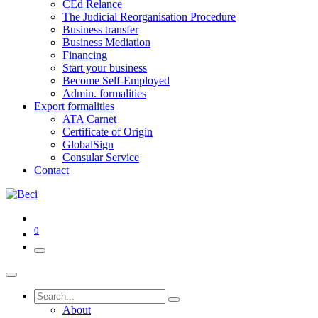
CEd Relance
The Judicial Reorganisation Procedure
Business transfer
Business Mediation
Financing
Start your business
Become Self-Employed
Admin. formalities
Export formalities
ATA Carnet
Certificate of Origin
GlobalSign
Consular Service
Contact
0
About