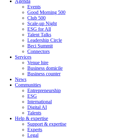
Agenda
Events
Good Morning 500
Club 500
Scale-up Night
ESG for All
Talent Talks
Leadership Circle
Beci Summit
Connectors
Services
Venue hire
Business domicile
Business counter
News
Communities
Entrepreneurship
ESG
International
Digital AI
Talents
Help & expertise
Support & expertise
Experts
Legal