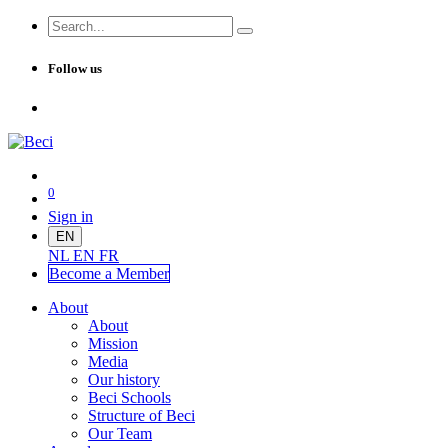
Follow us
0
Sign in
EN
NL
EN
FR
Become a Me
mber
About
About
Mission
Media
Our history
Beci Schools
Structure of Beci
Our Team