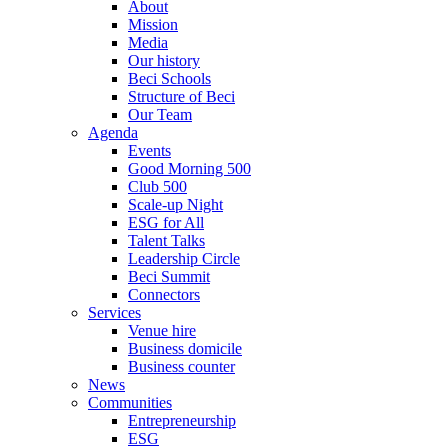
About
Mission
Media
Our history
Beci Schools
Structure of Beci
Our Team
Agenda
Events
Good Morning 500
Club 500
Scale-up Night
ESG for All
Talent Talks
Leadership Circle
Beci Summit
Connectors
Services
Venue hire
Business domicile
Business counter
News
Communities
Entrepreneurship
ESG