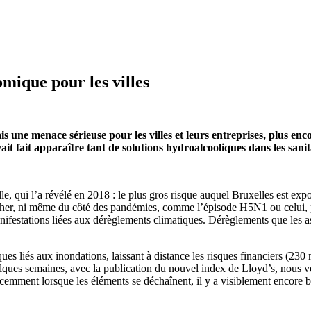
omique pour les villes
is une menace sérieuse pour les
villes et leurs
entreprises, plus enco
ait fait apparaître tant de solutions hydroalcoolique
s
dans les sanit
le, qui l’a révélé en 2018
: le plus gros risque auquel Bruxelles est exp
ercher, ni même du côté des pandémies
,
comme l’épisode H5N1 ou celui, pl
nifestations liées aux dérèglements climatiques.
Dérèglements que les a
ues liés aux inondations, laissant à distance les risques financiers (230 m
lques semaines, avec la publication du nouvel index de Lloyd’s, nous v
récemment lorsque les éléments se déchaînent, il y a visiblement encore