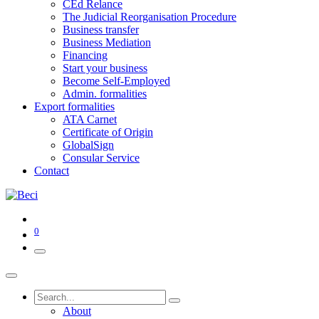
CEd Relance
The Judicial Reorganisation Procedure
Business transfer
Business Mediation
Financing
Start your business
Become Self-Employed
Admin. formalities
Export formalities
ATA Carnet
Certificate of Origin
GlobalSign
Consular Service
Contact
0
About