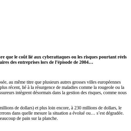
re que le coût lié aux cyberattaques ou les risques pourtant réels
aires des entreprises lors de l’épisode de 2004…
osé
e
, au même titre que plusieurs autres grosses villes européennes
us récent, lié à la résurgence de maladies comme la rougeole ou la
ssureurs intègrent désormais dans la gestion des risques, comme nous
illions de dollars) et plus loin encore
,
à 230 millions de dollars
,
le
errons dans quelle mesure la situation a évolué ou… s’est dégradée.
 beaucoup
de pain
sur la planche.