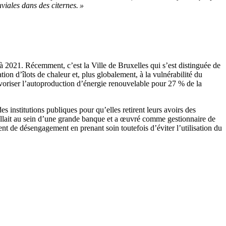
viales dans des citernes.
»
6 à 2021. Récemment, c’est la
V
ille de Bruxelles qui s’est distinguée de
on d’îlots de chaleur et, plus globalement, à la vulnérabilité du
voriser l’autoproduction d’énergie renouvelable pour 27
% de
l
a
es institutions publiques pour qu’elles retirent leurs avoirs des
aillait au sein d’une grande banque et a
œuvré
comme gestionnaire de
t de désengagement en prenant soin toutefois d’éviter l’utilisation du