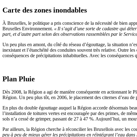
Carte des zones inondables
À
Bruxelles, le politique a pris conscience de la nécessité de bien
app
Bruxelles Environnement
.
«
Il s’agit d’une sorte de cadastre qui dét
part
,
et d’autre part
selon
des observations rassemblées par le Servi
Un peu plus en amont, du côté du réseau d’égouttage, la situation n’est
inexistant et l’étanchéité des conduites souvent très relative. Outre l
conséquences de précipitations
inhabituelles
. Avec les conséquences q
Plan Pluie
Dès 2008, la Région a agi de manière conséquente en actionnant le Plan
Région. Un peu plus tôt, en 2006, le placement des citernes d’eau de 
En plus du double égouttage auquel la Région accorde désormais beauc
l’installation de toitures vertes est encouragée par des primes, de m
sols
n’a cessé de grimper, passant de 27 à 47
%. Aujourd’hui, un mouve
Par ailleurs, la Région
cherche à
réconcilie
r
les Bruxellois avec les co
peu à peu de mieux gérer les précipitations en réintégrant l’eau dans