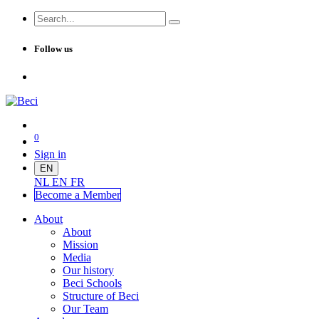
Follow us
0
Sign in
EN
NL
EN
FR
Become a Me
mber
About
About
Mission
Media
Our history
Beci Schools
Structure of Beci
Our Team