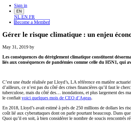
Sign in
EN
NL
EN
FR
Become a Me
mber
Gérer le risque climatique : un enjeu écon
May 31, 2019
by
Les conséquences du dérèglement climatique constituent désorma
liés aux conséquences de pandémies comme celle du H5N1
,
qui av
C’est une étude réalisée par Lloyd’s, LA référence en matière actuariel
d’ailleurs, ce n’est pas du côté des crises financières qu’il faut le ch
tuberculose, mais du côté des… inondations
,
et plus largement des ma
le confiait
voici quelques mois de CEO d’
Ageas
.
En 2018, Lloyd’s avait estimé à près de 250 millions de dollars les risq
coût lié aux cyberattaques dont on parle pourtant beaucoup. Dans que
Quoi qu’il en soit, à bien considérer le nombre de soucis rencontrés 