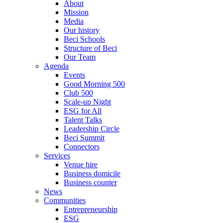
About
Mission
Media
Our history
Beci Schools
Structure of Beci
Our Team
Agenda
Events
Good Morning 500
Club 500
Scale-up Night
ESG for All
Talent Talks
Leadership Circle
Beci Summit
Connectors
Services
Venue hire
Business domicile
Business counter
News
Communities
Entrepreneurship
ESG