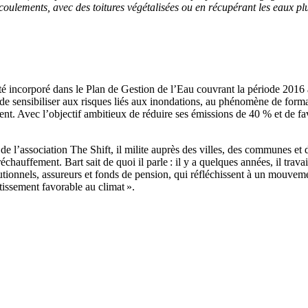
 écoulements
,
avec des toitures végétalisées ou en récupérant les eaux plu
té incorporé dans le Plan de Gestion de l’Eau couvrant la période 201
e sensibiliser aux risques liés aux inondations, au phénomène de formati
ent. Avec l’objectif ambitieux de réduire ses émissions de 40
% et de fa
 de l’association The Shift, il milite auprès des villes, des communes et d
hauffement. Bart sait de quoi il parle
: i
l y a quelques années, il trav
tutionnels, assureurs et fonds de pension
,
qui réfléchissent à un mouvemen
tissement favorable au climat ».