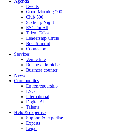
Agenda
Events
Good Morning 500
Club 500
Scale-up Night
ESG for All
Talent Talks
Leadership Circle
Beci Summit
Connectors
Services
Venue hire
Business domicile
Business counter
News
Communities
Entrepreneurship
ESG
International
Digital AI
Talents
Help & expertise
Support & expertise
Experts
Legal