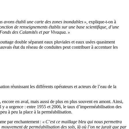
s avons établi une carte des zones inondables
»,
explique-t-on à
fonction
de renseignements établis sur une base scientifique
,
d’une
 Fonds des Calamités et par
Vivaqua
. »
gouttage double séparant eaux pluviales et eaux usées quasiment
 mauvais état du réseau de
conduites
peut contribuer à accentuer les
ion réunissant les différents opérateurs et acteurs de l’eau de la
.
encore en aval, mais aussi de plus en plus souvent en amont. Ainsi,
l y a urgence
: entre 1955 et 2006,
l
e taux d’imperméabilisation
des
eu à peu la place à la perméabilisation.
comme par enchantement
:
«
C’est ce maillage bleu qui nous permettra
un mouvement de perméabilisation des sols
,
là où l’on ne jurait que par