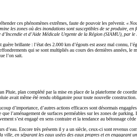
réhender
ces phénomènes extrêmes, faute de pouvoir le
s
prévenir
.
«
Nou
ermine les zones où des inondations sont susceptibles de se produire
,
en 
ce d’Incendie et d’Aide Médicale Urgente de la Région (SIAMU),
par
le
 guère brillante
: l’état des 2.000
km d’égouts est assez mal connu, l’é
es effondrements qui se sont multipliés au cours des dernières années, le
ue l’on sait.
 Pluie, plan complété par la mise en place de la plateforme de coordinat
pluie avait même été rendu obligatoire pour toute nouvelle construction
oup d’importance, d’autres actions efficaces sont désormais engagées, 
ême que l’aménagement de surfaces perméables sur les zones de parking. I
ment s’est engagé en sens contraire et la tendance au bétonnage cède p
urs d’eau. Encore très présents il y a un siècle, ceux-ci sont revenus 
 la ville, en séparant les eaux usées des eaux propres et en engageant 