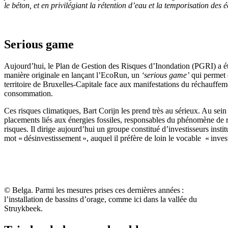
le béton
,
et en privilégiant la rétention d’eau et la temporisation des
Serious
game
Aujourd’hui
, le Plan de Gestion des Risques d’Inondation (PGRI) a é
manière originale en lançant l’
EcoRun
, un
‘
serious
game
’
qui permet d
territoire de Bruxelles-Capitale face aux manifestations du réchauffem
consommation.
Ces risques
climatiques
, Bart Corijn les prend très au sérieux. Au sein
placements liés aux énergies fossiles
,
responsables du phénomène de réc
risques. Il dirige aujourd’hui un groupe constitué d’investisseurs insti
mot « désinvestissement »
,
auquel il préfère de loin
le
vocable
«
inves
© Belga.
Parmi les mesures prises ces dernières années :
l’installation de bassins d’orage, comme ici dans la vallée du
Str
u
ykbeek
.