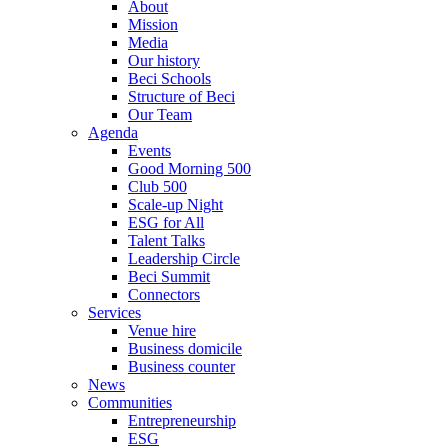
About
Mission
Media
Our history
Beci Schools
Structure of Beci
Our Team
Agenda
Events
Good Morning 500
Club 500
Scale-up Night
ESG for All
Talent Talks
Leadership Circle
Beci Summit
Connectors
Services
Venue hire
Business domicile
Business counter
News
Communities
Entrepreneurship
ESG