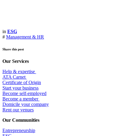
in
ESG
#
Management & HR
Share this post
Our Services
Help & expertise
​ATA Carnet
Certificate of Origin
Start your business
Become self-employed
Become a member
​Domicile your company
Rent our venues
Our Communities
Entrepr
eneurship
ESG