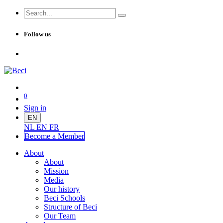
Follow us
0
Sign in
EN
NL
EN
FR
Become a Me
mber
About
About
Mission
Media
Our history
Beci Schools
Structure of Beci
Our Team