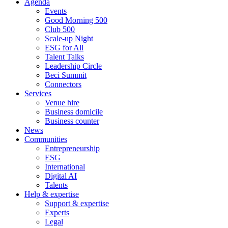
Agenda
Events
Good Morning 500
Club 500
Scale-up Night
ESG for All
Talent Talks
Leadership Circle
Beci Summit
Connectors
Services
Venue hire
Business domicile
Business counter
News
Communities
Entrepreneurship
ESG
International
Digital AI
Talents
Help & expertise
Support & expertise
Experts
Legal