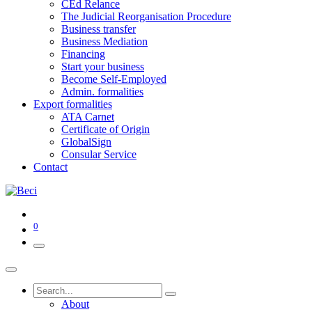
CEd Relance
The Judicial Reorganisation Procedure
Business transfer
Business Mediation
Financing
Start your business
Become Self-Employed
Admin. formalities
Export formalities
ATA Carnet
Certificate of Origin
GlobalSign
Consular Service
Contact
0
About