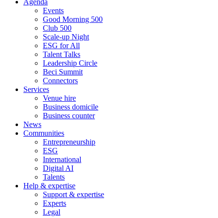
Agenda
Events
Good Morning 500
Club 500
Scale-up Night
ESG for All
Talent Talks
Leadership Circle
Beci Summit
Connectors
Services
Venue hire
Business domicile
Business counter
News
Communities
Entrepreneurship
ESG
International
Digital AI
Talents
Help & expertise
Support & expertise
Experts
Legal