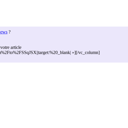
News
?
votre article
com%2Fto%2FSSqJSX||target:%20_blank| »][/vc_column]