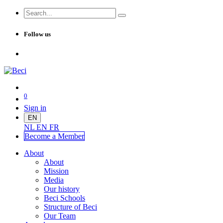
Follow us
0
Sign in
EN
NL
EN
FR
Become a Me
mber
About
About
Mission
Media
Our history
Beci Schools
Structure of Beci
Our Team