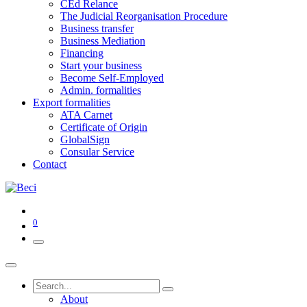
CEd Relance
The Judicial Reorganisation Procedure
Business transfer
Business Mediation
Financing
Start your business
Become Self-Employed
Admin. formalities
Export formalities
ATA Carnet
Certificate of Origin
GlobalSign
Consular Service
Contact
0
About