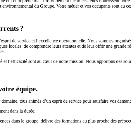
bilité et l’entrepreneuriat. Profondément incarnées, elles nourrissent n
al et environnemental du Groupe.
Votre métier et vos occupants sont au c
urrents
?
l’esprit de service et l’excellence opérationnelle. Nous sommes organisé
ques locales, de comprendre leurs attentes et de leur offrir une grande 
ue.
ité et l’efficacité sont au cœur de notre mission. Nous apportons des so
votre équipe.
r domaine, tous animés d’un esprit de service pour satisfaire vos demand
ement dans la durée.
s dans le groupe, délivre des formations au plus proche des préoccu