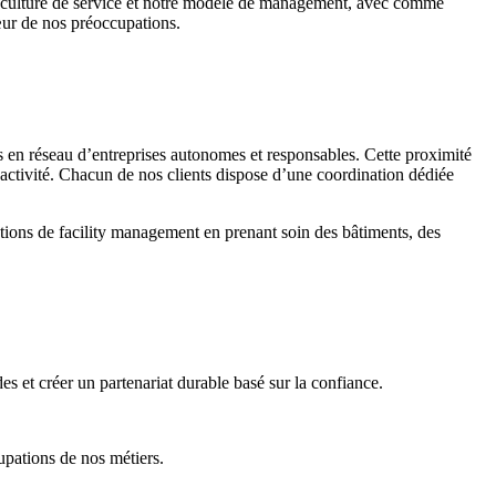
otre culture de service et notre modèle de management, avec comme
œur de nos préoccupations.
s en réseau d’entreprises autonomes et responsables. Cette proximité
réactivité. Chacun de nos clients dispose d’une coordination dédiée
lutions de facility management en prenant soin des bâtiments, des
es et créer u
n partenariat durable basé sur la confiance.
pations de nos métiers.