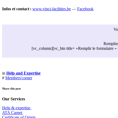
Infos et contact :
www.vinci-facilities.be
—
Facebook
Vo
Rempliss
[vc_column][vc_btn title= »Remplir le formulair
in
Help and Expertise
#
Members'corner
Share this post
Our Services
Help & expertise
​ATA Carnet
Certificate of Origin