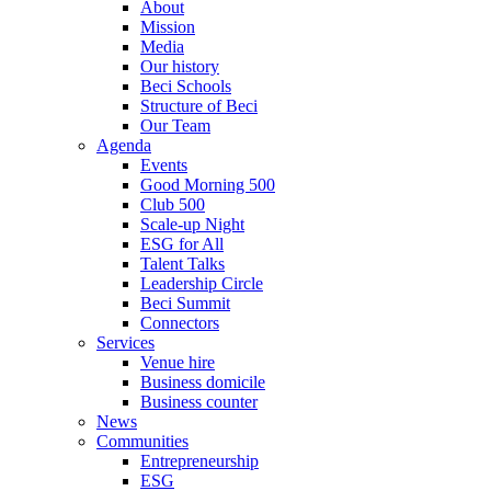
About
Mission
Media
Our history
Beci Schools
Structure of Beci
Our Team
Agenda
Events
Good Morning 500
Club 500
Scale-up Night
ESG for All
Talent Talks
Leadership Circle
Beci Summit
Connectors
Services
Venue hire
Business domicile
Business counter
News
Communities
Entrepreneurship
ESG