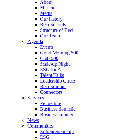
About
Mission
Media
Our history
Beci Schools
Structure of Beci
Our Team
Agenda
Events
Good Morning 500
Club 500
Scale-up Night
ESG for All
Talent Talks
Leadership Circle
Beci Summit
Connectors
Services
Venue hire
Business domicile
Business counter
News
Communities
Entrepreneurship
ESG