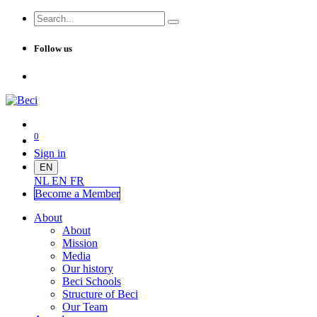
Follow us
0
Sign in
EN
NL
EN
FR
Become a Me
mber
About
About
Mission
Media
Our history
Beci Schools
Structure of Beci
Our Team