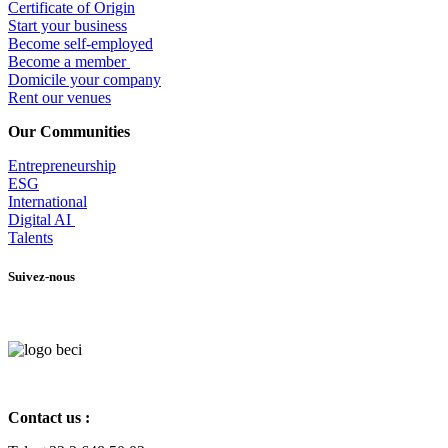
Certificate of Origin
Start your business
Become self-employed
Become a member
​Domicile your company
Rent our venues
Our Communities
Entrepr
eneurship
ESG
International
Digital AI
Talents
Suivez-nous
Contact us :