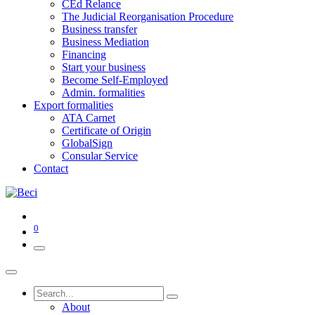
CEd Relance
The Judicial Reorganisation Procedure
Business transfer
Business Mediation
Financing
Start your business
Become Self-Employed
Admin. formalities
Export formalities
ATA Carnet
Certificate of Origin
GlobalSign
Consular Service
Contact
0
About