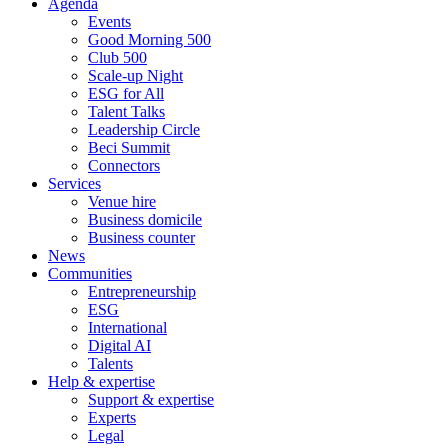
Agenda
Events
Good Morning 500
Club 500
Scale-up Night
ESG for All
Talent Talks
Leadership Circle
Beci Summit
Connectors
Services
Venue hire
Business domicile
Business counter
News
Communities
Entrepreneurship
ESG
International
Digital AI
Talents
Help & expertise
Support & expertise
Experts
Legal