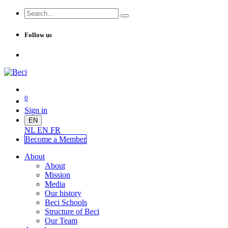
Follow us
0
Sign in
EN
NL
EN
FR
Become a Me
mber
About
About
Mission
Media
Our history
Beci Schools
Structure of Beci
Our Team