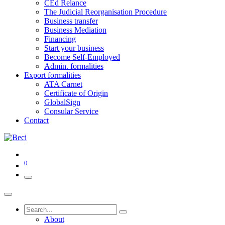
CEd Relance
The Judicial Reorganisation Procedure
Business transfer
Business Mediation
Financing
Start your business
Become Self-Employed
Admin. formalities
Export formalities
ATA Carnet
Certificate of Origin
GlobalSign
Consular Service
Contact
0
About