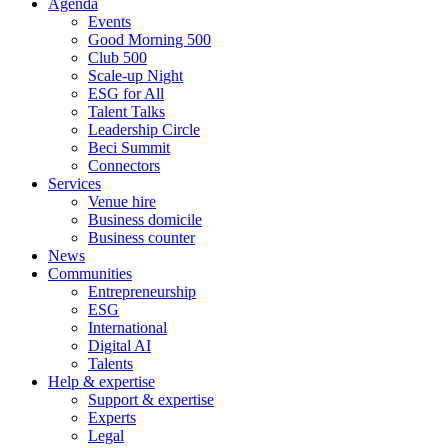
Agenda
Events
Good Morning 500
Club 500
Scale-up Night
ESG for All
Talent Talks
Leadership Circle
Beci Summit
Connectors
Services
Venue hire
Business domicile
Business counter
News
Communities
Entrepreneurship
ESG
International
Digital AI
Talents
Help & expertise
Support & expertise
Experts
Legal