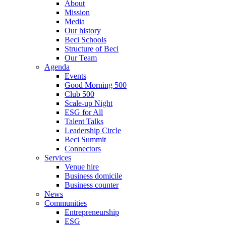
About
Mission
Media
Our history
Beci Schools
Structure of Beci
Our Team
Agenda
Events
Good Morning 500
Club 500
Scale-up Night
ESG for All
Talent Talks
Leadership Circle
Beci Summit
Connectors
Services
Venue hire
Business domicile
Business counter
News
Communities
Entrepreneurship
ESG