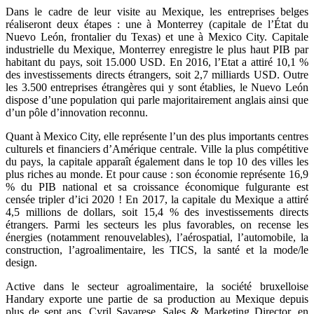
Dans le cadre de leur visite au Mexique, les entreprises belges
réaliseront deux étapes : une à Monterrey (capitale de l’État du
Nuevo León, frontalier du Texas) et une à Mexico City. Capitale
industrielle du Mexique, Monterrey enregistre le plus haut PIB par
habitant du pays, soit 15.000 USD. En 2016, l’Etat a attiré 10,1 %
des investissements directs étrangers, soit 2,7 milliards USD. Outre
les 3.500 entreprises étrangères qui y sont établies, le Nuevo León
dispose d’une population qui parle majoritairement anglais ainsi que
d’un pôle d’innovation reconnu.
Quant à Mexico City, elle représente l’un des plus importants centres
culturels et financiers d’Amérique centrale. Ville la plus compétitive
du pays, la capitale apparaît également dans le top 10 des villes les
plus riches au monde. Et pour cause : son économie représente 16,9
% du PIB national et sa croissance économique fulgurante est
censée tripler d’ici 2020 ! En 2017, la capitale du Mexique a attiré
4,5 millions de dollars, soit 15,4 % des investissements directs
étrangers. Parmi les secteurs les plus favorables, on recense les
énergies (notamment renouvelables), l’aérospatial, l’automobile, la
construction, l’agroalimentaire, les TICS, la santé et la mode/le
design.
Active dans le secteur agroalimentaire, la société bruxelloise
Handary exporte une partie de sa production au Mexique depuis
plus de sept ans. Cyril Savarese, Sales & Marketing Director, en