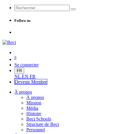
Follow us
0
Se connecter
FR
NL
EN
FR
Devenir Me
mbre
À propos
À propos
Mission
Média
Histoire
Beci Schools
Structure de Beci
Personnel