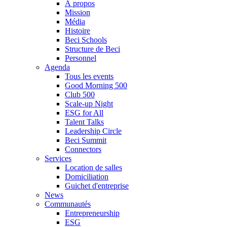
À propos
Mission
Média
Histoire
Beci Schools
Structure de Beci
Personnel
Agenda
Tous les events
Good Morning 500
Club 500
Scale-up Night
ESG for All
Talent Talks
Leadership Circle
Beci Summit
Connectors
Services
Location de salles
Domiciliation
Guichet d'entreprise
News
Communautés
Entrepreneurship
ESG