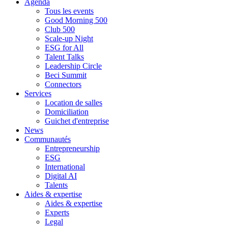
Agenda
Tous les events
Good Morning 500
Club 500
Scale-up Night
ESG for All
Talent Talks
Leadership Circle
Beci Summit
Connectors
Services
Location de salles
Domiciliation
Guichet d'entreprise
News
Communautés
Entrepreneurship
ESG
International
Digital AI
Talents
Aides & expertise
Aides & expertise
Experts
Legal