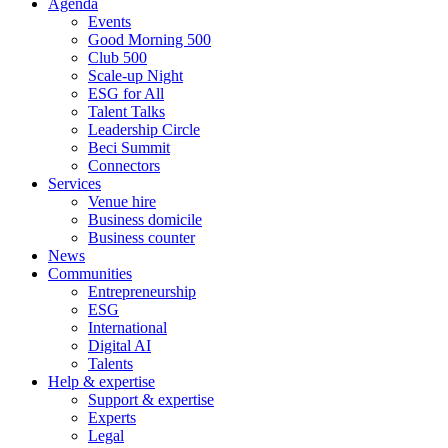
Agenda
Events
Good Morning 500
Club 500
Scale-up Night
ESG for All
Talent Talks
Leadership Circle
Beci Summit
Connectors
Services
Venue hire
Business domicile
Business counter
News
Communities
Entrepreneurship
ESG
International
Digital AI
Talents
Help & expertise
Support & expertise
Experts
Legal