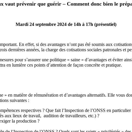
x vaut prévenir que guérir – Comment donc bien le prépa
Mardi 24 septembre 2024 de 14h à 17h (présentiel)
ortant. En effet, si des avantages n’ont pas été soumis aux cotisations d
rois dernières années, la charge des cotisations sociales patronales et pe
mesures pour s’assurer une politique « saine » d’avantages et éviter ain
ra en lumière ces points d’attention de façon concrète et pratique.
aine » en matière de rémunération et d’avantages alternatifs. Elle vous
tions suivantes :
compétences respectives ? Que fait l’Inspection de l’ONSS en particulier
 aux lieux de travail, audition de travailleurs, etc.) ?
exiger la production ?
 de l’Inspection de l’ONSS ? Quels sont les sujets « privilégiés » des 