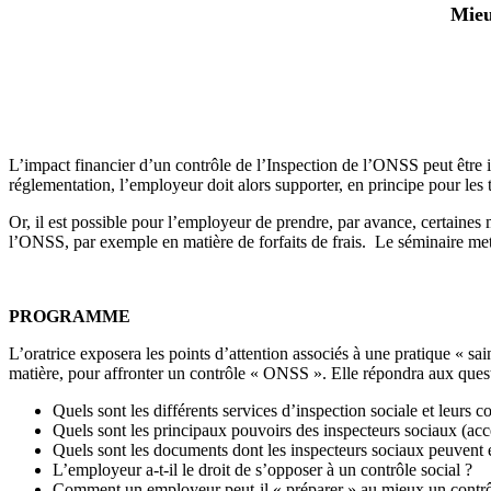
Mieu
L’impact financier d’un contrôle de l’Inspection de l’ONSS peut être imp
réglementation, l’employeur doit alors supporter, en principe pour les t
Or, il est possible pour l’employeur de prendre, par avance, certaines 
l’ONSS, par exemple en matière de forfaits de frais. Le séminaire mett
PROGRAMME
L’oratrice exposera les points d’attention associés à une pratique « s
matière, pour affronter un contrôle « ONSS ». Elle répondra aux ques
Quels sont les différents services d’inspection sociale et leurs 
Quels sont les principaux pouvoirs des inspecteurs sociaux (accès
Quels sont les documents dont les inspecteurs sociaux peuvent 
L’employeur a-t-il le droit de s’opposer à un contrôle social ?
Comment un employeur peut-il « préparer » au mieux un contrôle