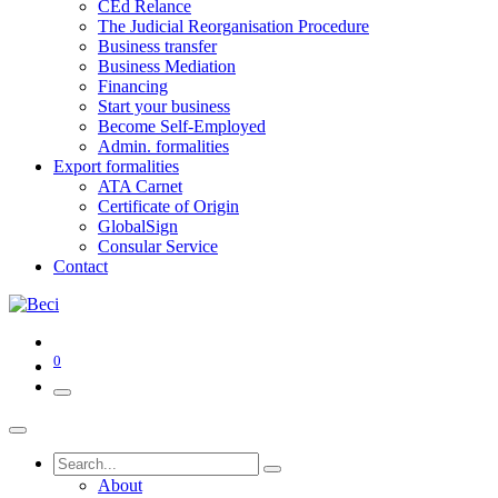
CEd Relance
The Judicial Reorganisation Procedure
Business transfer
Business Mediation
Financing
Start your business
Become Self-Employed
Admin. formalities
Export formalities
ATA Carnet
Certificate of Origin
GlobalSign
Consular Service
Contact
0
About