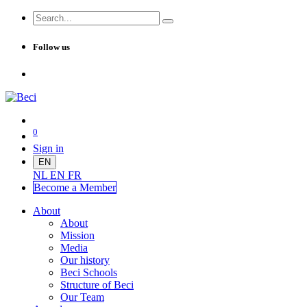
Follow us
0
Sign in
EN
NL
EN
FR
Become a Me
mber
About
About
Mission
Media
Our history
Beci Schools
Structure of Beci
Our Team