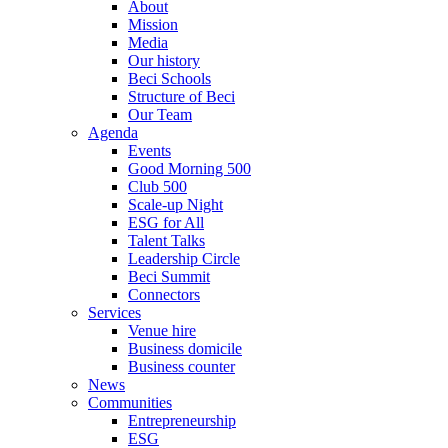
About
Mission
Media
Our history
Beci Schools
Structure of Beci
Our Team
Agenda
Events
Good Morning 500
Club 500
Scale-up Night
ESG for All
Talent Talks
Leadership Circle
Beci Summit
Connectors
Services
Venue hire
Business domicile
Business counter
News
Communities
Entrepreneurship
ESG