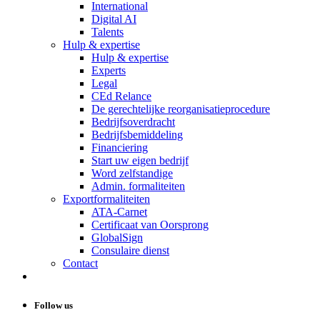
International
Digital AI
Talents
Hulp & expertise
Hulp & expertise
Experts
Legal
CEd Relance
De gerechtelijke reorganisatieprocedure
Bedrijfsoverdracht
Bedrijfsbemiddeling
Financiering
Start uw eigen bedrijf
Word zelfstandige
Admin. formaliteiten
Exportformaliteiten
ATA-Carnet
Certificaat van Oorsprong
GlobalSign
Consulaire dienst
Contact
Follow us