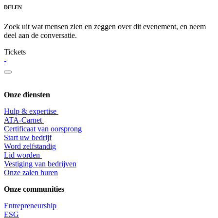
DELEN
Zoek uit wat mensen zien en zeggen over dit evenement, en neem
deel aan de conversatie.
Tickets
-
Onze diensten
Hulp & expertise
​ATA-Carnet
Certificaat van oorsprong
Start uw bedrijf
Word zelfstandig
Lid worden
​Vestiging van bedrijven
Onze zalen huren
Onze communities
Entrepr
eneurship
ESG