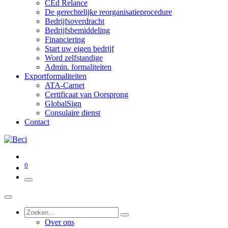
CEd Relance
De gerechtelijke reorganisatieprocedure
Bedrijfsoverdracht
Bedrijfsbemiddeling
Financiering
Start uw eigen bedrijf
Word zelfstandige
Admin. formaliteiten
Exportformaliteiten
ATA-Carnet
Certificaat van Oorsprong
GlobalSign
Consulaire dienst
Contact
0
Over ons