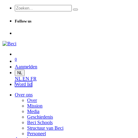
Follow us
0
Aanmelden
NL
NL
EN
FR
Word lid
Over ons
Over
Mission
Media
Geschiedenis
Beci Schools
Structuur van Beci
Personeel