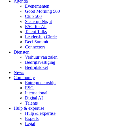
Agenda
Evenementen
Good Morning 500
Club 500
Scale-up Night
ESG for All
Talent Talks
Leadership Circle
Beci Summit
Connectors
Diensten
Verhuur van zalen
Bedrijfsvestiging
Bedrijfsloket
News
Community
Entrepreneurship
ESG
International
Digital AI
Talents
Hulp & expertise
Hulp & expertise
Experts
Legal