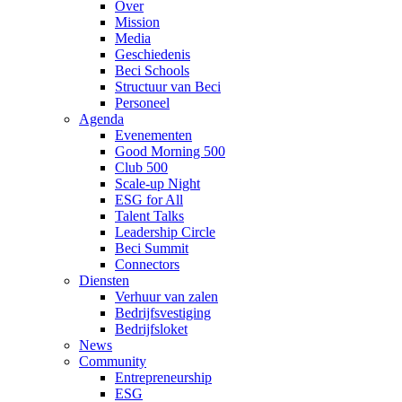
Over
Mission
Media
Geschiedenis
Beci Schools
Structuur van Beci
Personeel
Agenda
Evenementen
Good Morning 500
Club 500
Scale-up Night
ESG for All
Talent Talks
Leadership Circle
Beci Summit
Connectors
Diensten
Verhuur van zalen
Bedrijfsvestiging
Bedrijfsloket
News
Community
Entrepreneurship
ESG