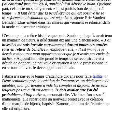
j’ai continué
jusqu’en 2014, année où j’ai déposé le bilan.
Quelque
part, cela a été un soulagement. » Il est parfois bon de stopper à
temps :
« Il faut éviter que la persévérance qui est positive ne se
transforme en obstination qui est négative »,
ajoute Eric Vanden
Bemden. Elias entend dans les années qui viennent se relancer dans
la mode et le secteur artistique.
C’est un peu la même histoire que conte Sandra qui, après avoir tenu
un magasin de fleurs, a géré durant dix ans une blanchisserie.
« J’ai
investi et me suis investie constamment durant toutes ces années
sans en retirer de bénéfice »
,
explique-t-elle.
« Il est vrai que je
devais rembourser mon appartement et que je n’avais pas envie de
lâcher. »
Aujourd’hui, elle prend le temps de se reconstruire et a
décidé de donner une nouvelle orientation à sa vie professionnelle
en se tournant vers le développement humain.
Fatima n’a pas eu le temps d’atteindre dix ans pour faire
faillite
.
«
Deux semaines après la création de l’entreprise, un dépôt-vente de
meubles, mon partenaire a vidé les comptes et disparu.
Je ne sais
toujours pas ce qu’il est devenu.
Je dois avouer que j’ai été
probablement trop naïve
»
, reconnaît-elle. Victime d’un associé
malhonnête, elle repart dans un nouveau projet avec la création
d’une marque de bijoux, baptisée Kanouri, du nom de l’ethnie dont
elle est originaire.