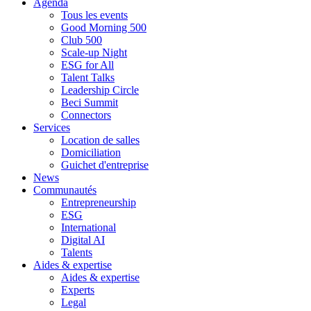
Agenda
Tous les events
Good Morning 500
Club 500
Scale-up Night
ESG for All
Talent Talks
Leadership Circle
Beci Summit
Connectors
Services
Location de salles
Domiciliation
Guichet d'entreprise
News
Communautés
Entrepreneurship
ESG
International
Digital AI
Talents
Aides & expertise
Aides & expertise
Experts
Legal