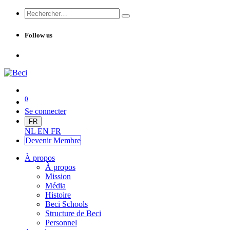
Follow us
0
Se connecter
FR
NL
EN
FR
Devenir Me
mbre
À propos
À propos
Mission
Média
Histoire
Beci Schools
Structure de Beci
Personnel