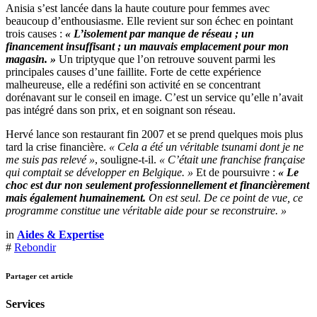
Anisia s’est lancée dans la haute couture pour femmes avec
beaucoup d’enthousiasme. Elle revient sur son échec en pointant
trois causes :
« L’isolement par manque de réseau ; un
financement insuffisant ; un mauvais emplacement pour mon
magasin. »
Un triptyque que l’on retrouve souvent parmi les
principales causes d’une faillite. Forte de cette expérience
malheureuse, elle a redéfini son activité en se concentrant
dorénavant sur le conseil en image. C’est un service qu’elle n’avait
pas intégré dans son prix, et en soignant son réseau.
Hervé lance son restaurant fin 2007 et se prend quelques mois plus
tard la crise financière.
« Cela a été un véritable tsunami dont je ne
me suis pas relevé »
, souligne-t-il.
« C’était une franchise française
qui comptait se développer en Belgique. »
Et de poursuivre :
« Le
choc est dur non seulement professionnellement et financièrement
mais également humainement.
On est seul. De ce point de vue, ce
programme constitue une véritable aide pour se reconstruire. »
in
Aides & Expertise
#
Rebondir
Partager cet article
Services