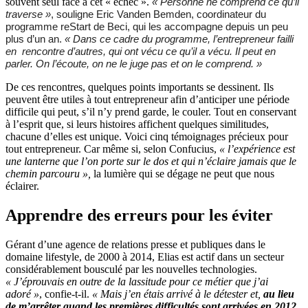
souvent seul face à cet « échec ».
« Personne ne comprend ce qu’il
traverse »
, souligne Eric Vanden Bemden, coordinateur du
programme reStart de Beci, qui les accompagne depuis un peu
plus d’un an.
« Dans ce cadre du programme, l’entrepreneur failli
en rencontre d’autres, qui ont vécu ce qu’il a vécu. Il peut en
parler. On l’écoute, on ne le juge pas et on le comprend. »
De ces rencontres, quelques points importants se dessinent. Ils
peuvent être utiles à tout entrepreneur afin d’anticiper une période
difficile qui peut, s’il n’y prend garde, le couler. Tout en conservant
à l’esprit que, si leurs histoires affichent quelques similitudes,
chacune d’elles est unique. Voici cinq témoignages précieux pour
tout entrepreneur. Car même si, selon Confucius,
« l’expérience est
une lanterne que l’on porte sur le dos et qui n’éclaire jamais que le
chemin parcouru »,
la lumière qui se dégage ne peut que nous
éclairer.
Apprendre des erreurs pour les éviter
Gérant d’une agence de relations presse et publiques dans le
domaine lifestyle, de 2000 à 2014, Elias est actif dans un secteur
considérablement bousculé par les nouvelles technologies.
« J’éprouvais en outre de la lassitude pour ce métier que j’ai
adoré »
, confie-t-il.
« Mais j’en étais arrivé à le détester et,
au lieu
de m’arrêter quand les premières difficultés sont arrivées en 2012,