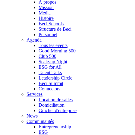
À propos
Mission
Média
Histoire
Beci Schools
Structure de Beci
Personnel
Agenda
Tous les events
Good Morning 500
Club 500
Scale-up Night
ESG for All
Talent Talks
Leadership Circle
Beci Summit
Connectors
Services
Location de salles
Domiciliation
Guichet d'entreprise
News
Communautés
Entrepreneurship
ESG