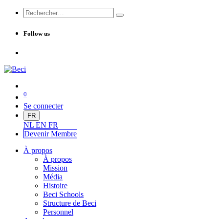
Follow us
0
Se connecter
FR
NL
EN
FR
Devenir Me
mbre
À propos
À propos
Mission
Média
Histoire
Beci Schools
Structure de Beci
Personnel