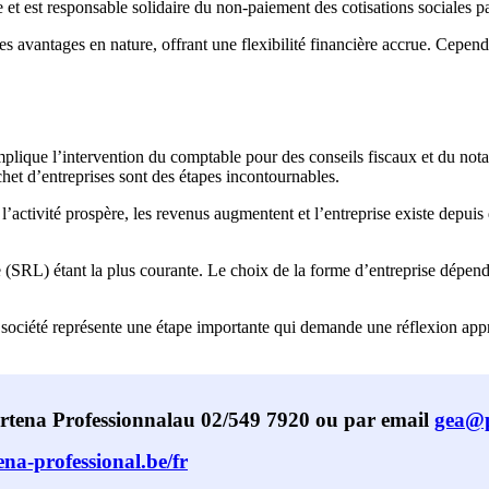
xe et est responsable solidaire du non-paiement des cotisations sociales p
des avantages en nature, offrant une flexibilité financière accrue. Cependa
lique l’intervention du comptable pour des conseils fiscaux et du notair
chet d’entreprises sont des étapes incontournables.
l’activité prospère, les revenus augmentent et l’entreprise existe depui
ée (SRL) étant la plus courante. Le choix de la forme d’entreprise dépend
société représente une étape importante qui demande une réflexion appro
artena
Professionnal
au 02/549 7920 ou par email
gea@p
na-professional.be/fr