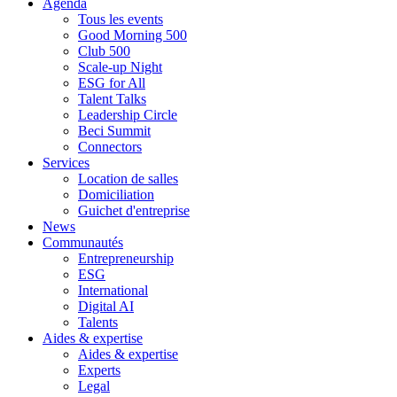
Agenda
Tous les events
Good Morning 500
Club 500
Scale-up Night
ESG for All
Talent Talks
Leadership Circle
Beci Summit
Connectors
Services
Location de salles
Domiciliation
Guichet d'entreprise
News
Communautés
Entrepreneurship
ESG
International
Digital AI
Talents
Aides & expertise
Aides & expertise
Experts
Legal