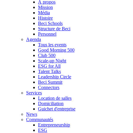
À propos
Mission
Média
Histoire
Beci Schools
Structure de Beci
Personnel
Agenda
Tous les events
Good Morning 500
Club 500
Scale-up Night
ESG for All
Talent Talks
Leadership Circle
Beci Summit
Connectors
Services
Location de salles
Domiciliation
Guichet d'entreprise
News
Communautés
Entrepreneurship
ESG