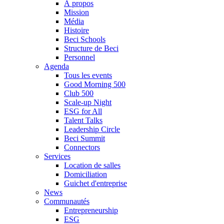
À propos
Mission
Média
Histoire
Beci Schools
Structure de Beci
Personnel
Agenda
Tous les events
Good Morning 500
Club 500
Scale-up Night
ESG for All
Talent Talks
Leadership Circle
Beci Summit
Connectors
Services
Location de salles
Domiciliation
Guichet d'entreprise
News
Communautés
Entrepreneurship
ESG