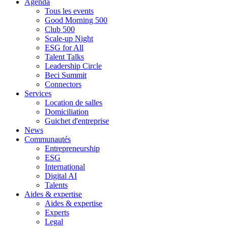
Agenda
Tous les events
Good Morning 500
Club 500
Scale-up Night
ESG for All
Talent Talks
Leadership Circle
Beci Summit
Connectors
Services
Location de salles
Domiciliation
Guichet d'entreprise
News
Communautés
Entrepreneurship
ESG
International
Digital AI
Talents
Aides & expertise
Aides & expertise
Experts
Legal