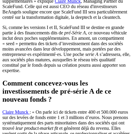
supplémentaires » explique
Claire Munck
, Managing Partner du
ScaleFund. Celle qui est aussi CEO du réseau d'investisseurs
BeAngels souligne encore que ScaleFund III sera particulièrement
centré sur la transformation digitale, la deeptech et la cleantech.
Si, comme les versions I et II, ScaleFund III se destine en grande
partie à des financements dits de
pré-Série A
, ce nouveau véhicule
inclut deux poches supplémentaires. En amont, un compartiment
« seed » permettra des tickets d’investissement dans des sociétés
moins avancées dans leur développement, mais portées par des
entrepreneur·es expérimenté·es. Une poche
serie A
s’adressera, elle,
aux sociétés plus matures, auxquelles le réseau très qualitatif
constitué par le fonds depuis sa création pourra aussi apporter son
expertise.
Comment concevez-vous les
investissements de pré-série A de ce
nouveau fonds ?
Claire Munck
: « On parle ici de tickets entre 400 et 500.000 euros
sur des levées de fonds entre 1 et 3 millions d’euros. Nous prenons
systématiquement des parts minoritaires dans des sociétés qui ont
trouvé
leur product-market fit
et génèrent déjà du revenu. Elles
veulent sortir de la phase artisanale, se professionnaliser et accélérer