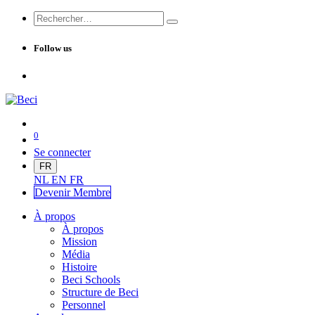
Follow us
0
Se connecter
FR
NL
EN
FR
Devenir Me
mbre
À propos
À propos
Mission
Média
Histoire
Beci Schools
Structure de Beci
Personnel