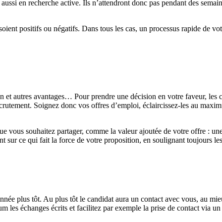
ussi en recherche active. Ils n’attendront donc pas pendant des semaines
s soient positifs ou négatifs. Dans tous les cas, un processus rapide de v
on et autres avantages… Pour prendre une décision en votre faveur,
les 
crutement. Soignez donc vos offres d’emploi, éclaircissez-les au maximum
que vous souhaitez partager
,
comme la valeur ajoutée de votre offre : une
t sur ce qui fait la force de votre proposition, en soulignant toujours le
onnée plus tôt.
Au
plus tôt le candidat aura un contact avec vous,
au
mieu
 les échanges écrits et facilitez par exemple la prise de contact via u