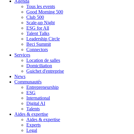
Agenda
Tous les events
Good Morning 500
Club 500
Scale-up Night
ESG for All
Talent Talks
Leadership Circle
Beci Summit
Connectors
Services
Location de salles
Domiciliation
Guichet d'entreprise
News
Communautés
Entrepreneurship
ESG
International
Digital AI
Talents
Aides & expertise
Aides & expertise
Experts
Legal