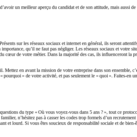
avoir un meilleur aperçu du candidat et de son attitude, mais aussi de cr
résents sur les réseaux sociaux et internet en général,
ils
seront attenti
on importance
, qu’
il ne faut pas négliger. Les réseaux sociaux et votre sit
cœur de votre métier. Dans la majorité des cas, ils influenceront la pr
il
. M
ettez en avant la mission de votre entreprise dans son ensemble
,
c’e
e
«
pourquoi
»
de votre activité, et pas seulement le
«
quoi
». F
aites-en un
s questions du type
« O
ù vous voyez-vous dans 5 ans ?
»
, tout ce proto
 familier, n’hésitez pas à casser les codes trop formels d’un recrutement
sant et lourd. S
i vous êtes s
oucieux de responsabilité sociale et de bien-êt