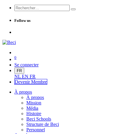
Follow us
0
Se connecter
FR
NL
EN
FR
Devenir Me
mbre
À propos
À propos
Mission
Média
Histoire
Beci Schools
Structure de Beci
Personnel