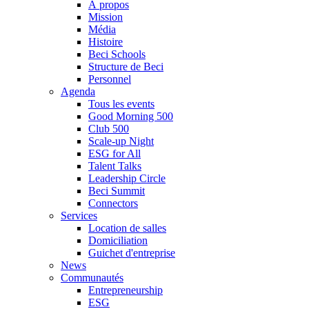
À propos
Mission
Média
Histoire
Beci Schools
Structure de Beci
Personnel
Agenda
Tous les events
Good Morning 500
Club 500
Scale-up Night
ESG for All
Talent Talks
Leadership Circle
Beci Summit
Connectors
Services
Location de salles
Domiciliation
Guichet d'entreprise
News
Communautés
Entrepreneurship
ESG