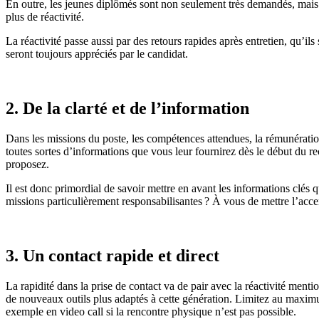
En outre, les jeunes diplômés sont non seulement très demandés, mais a
plus de réactivité.
La réactivité passe aussi par des retours
rapides
après entretien, qu’il
ser
ont
toujours apprécié
s
par le candidat.
2. De la clarté et de l’information
Dans les missions du poste, les compétences attendues, la rémunérati
tout
es sortes d’
information
s
que vous leur fournirez dès le début du re
proposez.
Il est donc primordial de savoir mettre en avant les informations clés 
missions particulièrement responsabilisantes
? À
vous de mettre l’accen
3. Un contact rapide et direct
La rapidité dans la prise de contact va de pair avec la réactivité menti
de nouveaux outils plus adaptés à cette génération. Limitez au maximum
exemple en
video cal
l
si la rencontre physique n’est pas possible.