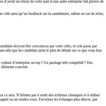
 d’avoir un retour de votre part si une autre entreprise fait preuve de
otre côté ainsi qu’un feedback sur
l
a candidature, même en cas de refus,
candidats
doivent être convaincus par votre offre, et cela passe par
 afin que les candidats aient le plus de détails sur ce que vous leur
 culture d’entreprise au top
?
Un package très compétitif
?
Des
s éléments concrets.
x ce sera. N’hésitez pas à sortir des schémas classiques et à utiliser
n appel ou un rendez-vous. Favorisez les échanges plus directs
, par