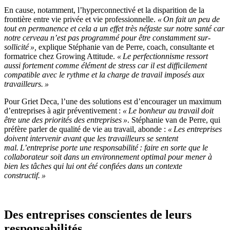
En cause, notamment, l’hyperconnectivé et la disparition de la
frontière entre vie privée et vie professionnelle.
« On fait un peu de
tout en permanence et cela a un effet très néfaste
sur notre santé
car
notre cerveau n’est pas programmé pour être
constamment
sur-
sollicit
é »
,
explique Stéphanie van de Perre,
c
oach, consultante et
formatrice chez Growing Attitude.
« Le perfectionnisme ressort
aussi fort
ement
comme
élément de
stress car il est difficilement
compatible avec le rythme et la charge de travail imposé
s
aux
travailleurs. »
Pour Griet Deca, l’une des solutions est d’encourager un maximum
d’entrepr
ises à agir préventive
ment
:
« Le bonheur au travail doit
être une des priorités des entreprises »
.
Stéphanie van de Pe
r
re, qui
préfère parler de qualité de vie au travail,
abonde
:
« Les entreprises
doivent intervenir avant que les travailleurs se sentent
mal. L’entreprise porte
une
responsabilité
:
faire en sorte que le
collaborateur soit dans un environnement optimal pour mener à
bien les tâches qui lui ont été confiées dans un contexte
constructif. »
Des entreprises conscientes de leurs
responsabilités