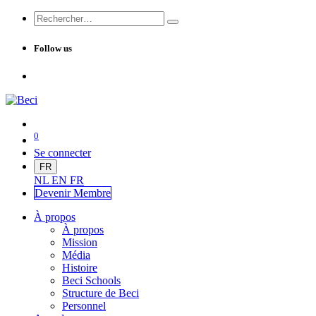
Follow us
0
Se connecter
FR
NL
EN
FR
Devenir Me
mbre
À propos
À propos
Mission
Média
Histoire
Beci Schools
Structure de Beci
Personnel