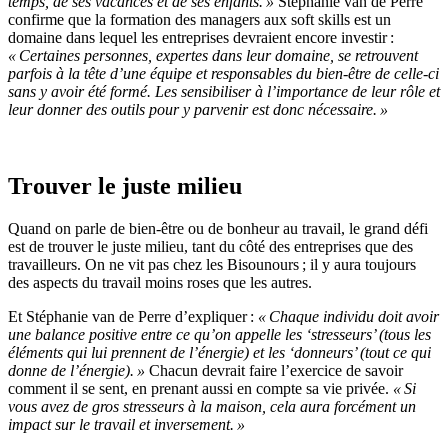
temps, de ses vacances et de ses enfants
. »
Stéphanie van de Pe
r
re
confirme que la formation des managers aux soft skills est un
domaine dans lequel les entreprises devraient encore investir :
« Certaines personnes, expertes dans leur domaine, se retrouvent
parfois à la tête d’une équipe et responsable
s
du bien-être de
celle-ci
sans y avoir été formé
. Les sensibiliser à l’importance de leur rôle et
leur donner des outils pour y parvenir est donc nécessaire. »
Trouver le juste milieu
Quand on parle de bien-être ou de bonheur au travail, le grand défi
est de trouver le juste milieu, tant du côté des entreprises que des
travailleurs. On ne vit pas chez les
B
isounours
;
il y aura toujours
des aspects du travail moins roses que les autres.
Et Stéphanie van de Pe
r
re d’expliquer :
« Chaque individu doit avoir
une balance positive entre ce qu’on appelle les
‘
stresseurs
’
(tous les
éléments qui lui prennent de l’énergie) et
les ‘
donneurs
’
(tout ce qui
donne de l’énergie). »
Chacun devrait faire l’exercice de savoir
comment il se sent, en prenant aussi en compte
sa
vie privée.
«
S
i
vous avez de gros stresseurs à la maison, cela aura forcément un
impact sur le travail et inversement
.
»