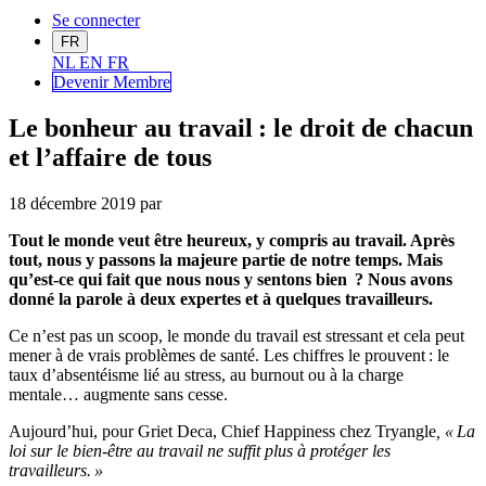
Se connecter
FR
NL
EN
FR
Devenir Me
mbre
Le bonheur au travail : le droit de chacun
et l’affaire de tous
18 décembre 2019
par
Tout le monde veut être heureux, y compris au travail. Après
tout, nous y passons la majeure partie de notre temps. Mais
qu’est-ce qui fait que nous nous y sentons bien ? Nous avons
donné la parole à deux expertes et à quelques travailleurs.
Ce n’est pas un scoop, le monde du travail est stressant et cela peut
mener à de vrais problèmes de santé. Les chiffres le prouvent : le
taux d’absentéisme lié au stress, au burnout ou à la charge
mentale… augmente sans cesse.
Aujourd’hui, pour
Griet Deca, Chief Happ
i
ness c
hez Tryangle
, «
L
a
loi sur le bien-être au travail ne suffit plus à protéger les
travailleurs. »