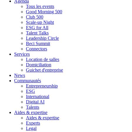
Agenda
Tous les events
Good Morning 500
Club 500
Scale-up Night
ESG for All
Talent Talks
Leadership Circle
Beci Summit
Connectors
Services
Location de salles
Domiciliation
Guichet d'entreprise
News
Communautés
Entrepreneurship
ESG
International
Digital AI
Talents
Aides & expertise
Aides & expertise
Experts
Legal