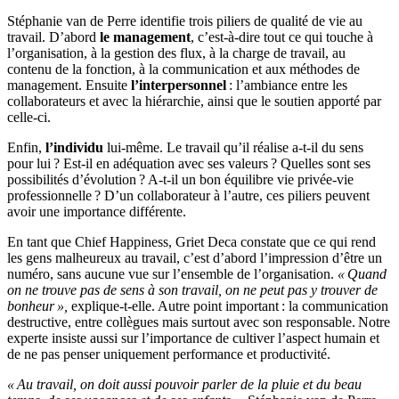
Stéphanie van de Pe
r
re identifie trois piliers de qualité de vie au
travail.
D’abord
le management
, c’est-à-dire tout ce qui touche à
l’organisation, à la gestion des flux,
à
la charge de travail,
a
u
contenu de la fonction,
à
la communication et
aux
méthodes de
management.
Ensuite
l’interpersonnel
:
l’ambiance entre les
collaborateurs et avec la hiérarchie
,
ainsi que
le soutien apporté par
celle-ci.
Enfin
,
l’individu
lui-même. Le travail qu’il réalise a-t-il du sens
pour lui ? Est-il en adéquation avec ses valeurs ? Quelles sont ses
possibilités d’évolution ? A-t-il un bon équilibre vie privée-vie
professionnelle ? D’un collaborateur à l’autre,
c
es piliers peuvent
avoir une importance différente.
En tant q
ue Chief Happi
ness, Griet Deca constate que ce qui
rend
les gens malheureux au travail
,
c’est
d’abord
l’impression d’être un
numéro, sans aucune vue sur l’ensemble
de
l’organisation.
« Quand
on ne trouve pas de sens à son travail, on ne peut pas y trouver de
bonheur »,
explique-t-elle. Autre point important : la communication
destructive,
entre
collègues mais surtout avec son responsable. Notre
experte insiste aussi sur l’importance de cultiver l’aspect humain et
de ne pas penser uniquement performance et productivité.
« Au travail, on doit aussi pouvoir parler de la pluie et du beau