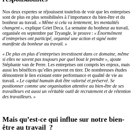
Nos deux expertes se réjouissent toutefois de voir que les
entreprises
sont de plus en plus sensibilisées à l’importance du bien-être et du
bonheur au travail.
« Même si cela va lentement, les mentalités
changent »
, explique Griet Deca.
La semaine du bonheur au travail,
organisée
en septembre
par Tryangle
,
l
e
pr
o
uve
:
«
É
normément
d’entreprises ont participé, organisé une action et signé notre
manifeste du bonheur au travail
.
»
« De plus en plus d’entreprise
s
investissent dans ce domaine, même
si elles ne savent
pas
toujours par quel bout le prendre »,
ajoute
Stéphanie van de Pe
r
re. Les entreprises ont compris les enjeux, mais
aussi les bénéfices qu’elles peuvent en tirer. De nombreuses études
démontrent le lien existant entre
performance et qualité de vie au
travail.
« Le capital humain doit être valorisé et préservé. Se
positionner comme une organisation attentive au bien-être de ses
travailleurs est aussi un véritable outil de recrutement et de rétention
des travailleurs
.
»
Mais qu’est-ce qui influe sur notre bien-
être au travail ?