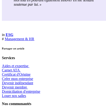
moi tout en pouvant également innover en me sentant
soutenue par
lui
. »
in
ESG
#
Management & HR
Partager cet article
Services
Aides et expertise
​Carnet ATA
Certificat d'Origine
Créer mon entreprise
Devenir indépendant
Devenir membre
​Domiciliation d'entreprise
Louer nos salles
Nos communautés