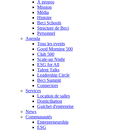
À propos
Mission
Média
Histoire
Beci Schools
Structure de Beci
Personnel
Agenda
Tous les events
Good Morning 500
Club 500
Scale-up Night
ESG for All
Talent Talks
Leadership Circle
Beci Summit
Connectors
Services
Location de salles
Domiciliation
Guichet d'entreprise
News
Communautés
Entrepreneurship
ESG