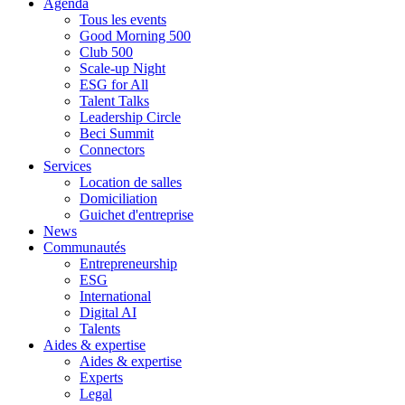
Agenda
Tous les events
Good Morning 500
Club 500
Scale-up Night
ESG for All
Talent Talks
Leadership Circle
Beci Summit
Connectors
Services
Location de salles
Domiciliation
Guichet d'entreprise
News
Communautés
Entrepreneurship
ESG
International
Digital AI
Talents
Aides & expertise
Aides & expertise
Experts
Legal