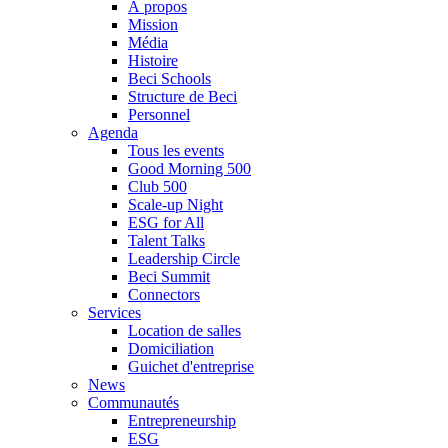
À propos
Mission
Média
Histoire
Beci Schools
Structure de Beci
Personnel
Agenda
Tous les events
Good Morning 500
Club 500
Scale-up Night
ESG for All
Talent Talks
Leadership Circle
Beci Summit
Connectors
Services
Location de salles
Domiciliation
Guichet d'entreprise
News
Communautés
Entrepreneurship
ESG