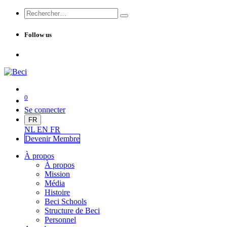
Follow us
0
Se connecter
FR
NL
EN
FR
Devenir Me
mbre
À propos
À propos
Mission
Média
Histoire
Beci Schools
Structure de Beci
Personnel