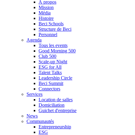
À propos
Mission
Média
Histoire
Beci Schools
Structure de Beci
Personnel
Agenda
Tous les events
Good Morning 500
Club 500
Scale-up Night
ESG for All
Talent Talks
Leadership Circle
Beci Summit
Connectors
Services
Location de salles
Domiciliation
Guichet d'entreprise
News
Communautés
Entrepreneurship
ESG