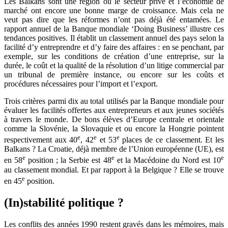
Les Balkans sont une région où le secteur privé et l’économie de
marché ont encore une bonne marge de croissance. Mais cela ne
veut pas dire que les réformes n’ont pas déjà été entamées. Le
rapport annuel de la Banque mondiale ‘Doing Business’ illustre ces
tendances positives. Il établit un classement annuel des pays selon la
facilité d’y entreprendre et d’y faire des affaires : en se penchant, par
exemple, sur les conditions de création d’une entreprise, sur la
durée, le coût et la qualité de la résolution d’un litige commercial par
un tribunal de première instance, ou encore sur les coûts et
procédures nécessaires pour l’import et l’export.
Trois critères parmi dix au total utilisés par la Banque mondiale pour
évaluer les facilités offertes aux entrepreneurs et aux jeunes sociétés
à travers le monde. De bons élèves d’Europe centrale et orientale
comme la Slovénie, la Slovaquie et ou encore la Hongrie pointent
e
e
e
respectivement aux 40
, 42
et 53
places de ce classement. Et les
Balkans ? La Croatie, déjà membre de l’Union européenne (UE), est
e
e
e
en 58
position ; la Serbie est 48
et la Macédoine du Nord est 10
au classement mondial. Et par rapport à la Belgique ? Elle se trouve
e
en 45
position.
(In)stabilité politique ?
Les conflits des années 1990 restent gravés dans les mémoires, mais