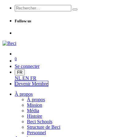
Follow us
0
Se connecter
FR
NL
EN
FR
Devenir Me
mbre
À propos
À propos
Mission
Média
Histoire
Beci Schools
Structure de Beci
Personnel