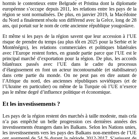
hormis le contentieux entre Belgrade et Pristina dont la diplomatie
européenne s’occupe depuis 2011, les relations entre les pays de la
région se sont normalisées. De plus, en janvier 2019, la Macédoine
du Nord a finalement résolu son différend avec la Grèce, long de 28
ans, qui portait sur le nom de cette ancienne république yougoslave.
Et même si les pays de la région savent que leur accession à l’UE
risque de prendre du temps (au plus tôt en 2025 pour la Serbie et le
Monténégro), les relations commerciales et politiques bilatérales
avec l’Europe restent fortes, en grande partie parce que l’UE est le
principal marché d’exportation pour la région. De plus, les accords
bilatéraux passés avec l’UE dans le cadre du processus
d’élargissement en font un acteur incontournable (et stabilisateur)
dans cette partie du monde. On ne peut pas en dire autant de
l’Afrique du nord, des anciennes républiques soviétiques (et de
l’Ukraine en particulier) ou même de la Turquie où l’UE n’exerce
pas le même degré d’influence politique et économique.
Et les investissements ?
Les pays de la région restent des marchés à taille modeste, mais cela
n’a pas empêché un belle progression ces dernières années des
investissements étrangers dans les Balkans. Selon les Nations unies,
les investissements vers les pays des Balkans non-membres de l’UE
ont augmenté de 54 % durant la période 2012-2017. S’agissant de