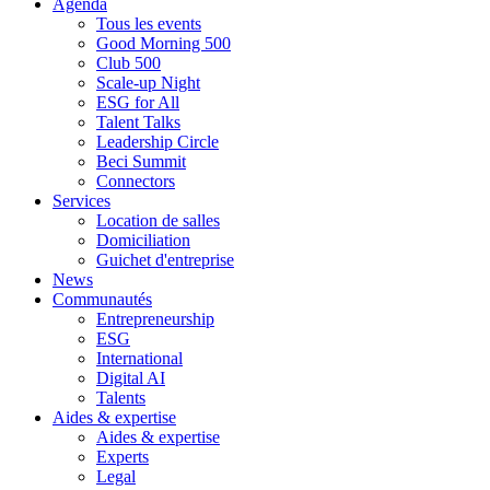
Agenda
Tous les events
Good Morning 500
Club 500
Scale-up Night
ESG for All
Talent Talks
Leadership Circle
Beci Summit
Connectors
Services
Location de salles
Domiciliation
Guichet d'entreprise
News
Communautés
Entrepreneurship
ESG
International
Digital AI
Talents
Aides & expertise
Aides & expertise
Experts
Legal