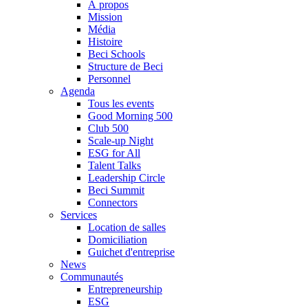
À propos
Mission
Média
Histoire
Beci Schools
Structure de Beci
Personnel
Agenda
Tous les events
Good Morning 500
Club 500
Scale-up Night
ESG for All
Talent Talks
Leadership Circle
Beci Summit
Connectors
Services
Location de salles
Domiciliation
Guichet d'entreprise
News
Communautés
Entrepreneurship
ESG