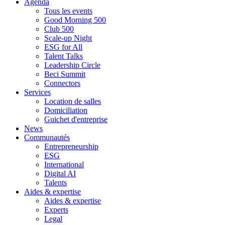
Agenda
Tous les events
Good Morning 500
Club 500
Scale-up Night
ESG for All
Talent Talks
Leadership Circle
Beci Summit
Connectors
Services
Location de salles
Domiciliation
Guichet d'entreprise
News
Communautés
Entrepreneurship
ESG
International
Digital AI
Talents
Aides & expertise
Aides & expertise
Experts
Legal