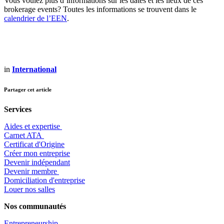
Vous voulez plus d’informations sur les dates et les lieux de ces
brokerage events? Toutes les informations se trouvent dans le
calendrier de l’EEN
.
in
International
Partager cet article
Services
Aides et expertise
​Carnet ATA
Certificat d'Origine
Créer mon entreprise
Devenir indépendant
Devenir membre
​Domiciliation d'entreprise
Louer nos salles
Nos communautés
Entrepr
eneurship