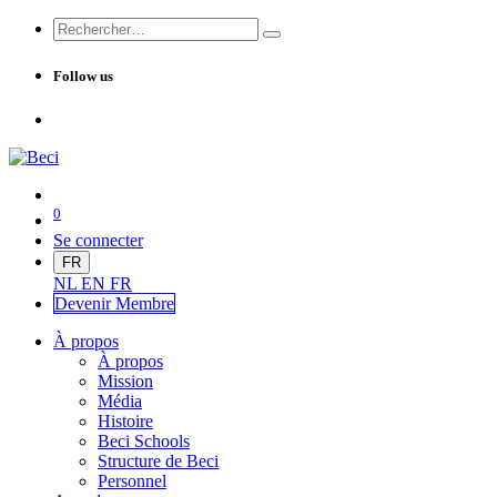
Follow us
0
Se connecter
FR
NL
EN
FR
Devenir Me
mbre
À propos
À propos
Mission
Média
Histoire
Beci Schools
Structure de Beci
Personnel