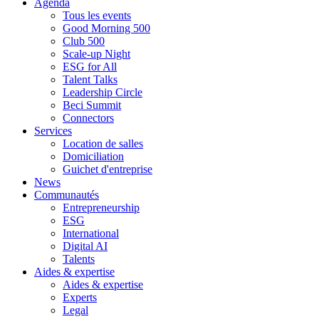
Agenda
Tous les events
Good Morning 500
Club 500
Scale-up Night
ESG for All
Talent Talks
Leadership Circle
Beci Summit
Connectors
Services
Location de salles
Domiciliation
Guichet d'entreprise
News
Communautés
Entrepreneurship
ESG
International
Digital AI
Talents
Aides & expertise
Aides & expertise
Experts
Legal