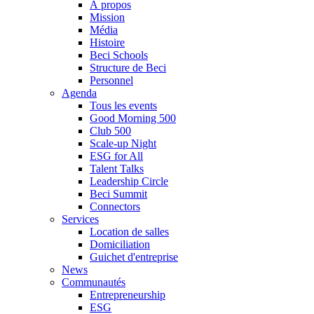
À propos
Mission
Média
Histoire
Beci Schools
Structure de Beci
Personnel
Agenda
Tous les events
Good Morning 500
Club 500
Scale-up Night
ESG for All
Talent Talks
Leadership Circle
Beci Summit
Connectors
Services
Location de salles
Domiciliation
Guichet d'entreprise
News
Communautés
Entrepreneurship
ESG