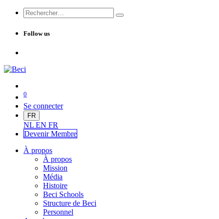
Follow us
0
Se connecter
FR
NL
EN
FR
Devenir Me
mbre
À propos
À propos
Mission
Média
Histoire
Beci Schools
Structure de Beci
Personnel